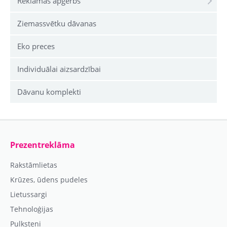
Reklāmas apģērbs
Ziemassvētku dāvanas
Eko preces
Individuālai aizsardzībai
Dāvanu komplekti
Prezentreklāma
Rakstāmlietas
Krūzes, ūdens pudeles
Lietussargi
Tehnoloģijas
Pulksteņi