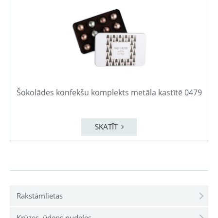
Šokolādes konfekšu komplekts metāla kastītē 0479
SKATĪT
Rakstāmlietas
Krūzes, ūdens pudeles