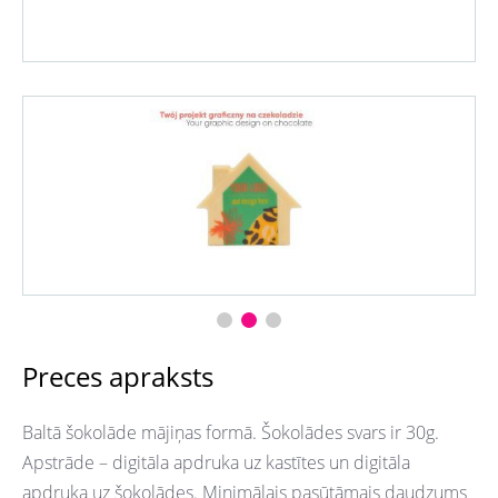
Preces apraksts
Baltā šokolāde mājiņas formā. Šokolādes svars ir 30g.
Apstrāde – digitāla apdruka uz kastītes un digitāla
apdruka uz šokolādes. Minimālais pasūtāmais daudzums