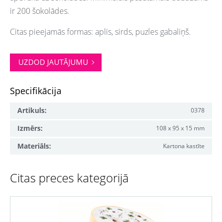
ir 200 šokolādes.
Citas pieejamās formas: aplis, sirds, puzles gabaliņš.
UZDOD JAUTĀJUMU
Specifikācija
Artikuls:
0378
Izmērs:
108 x 95 x 15 mm
Materiāls:
Kartona kastīte
Citas preces kategorijā