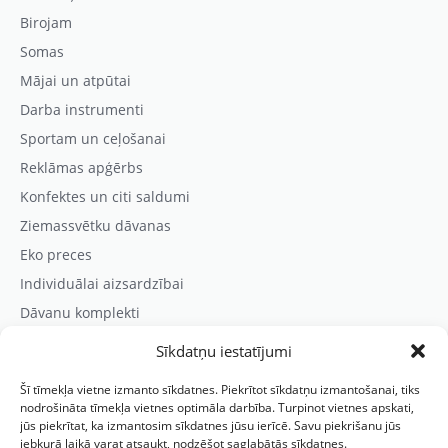
Birojam
Somas
Mājai un atpūtai
Darba instrumenti
Sportam un ceļošanai
Reklāmas apģērbs
Konfektes un citi saldumi
Ziemassvētku dāvanas
Eko preces
Individuālai aizsardzībai
Dāvanu komplekti
Sīkdatņu iestatījumi
Kontaktinformācija
Šī tīmekļa vietne izmanto sīkdatnes. Piekrītot sīkdatņu izmantošanai, tiks
Prezentreklāmas aģentūra “PARIS”
nodrošināta tīmekļa vietnes optimāla darbība. Turpinot vietnes apskati,
jūs piekrītat, ka izmantosim sīkdatnes jūsu ierīcē. Savu piekrišanu jūs
Reģ.nr.: 40103625328
jebkurā laikā varat atsaukt, nodzēšot saglabātās sīkdatnes.