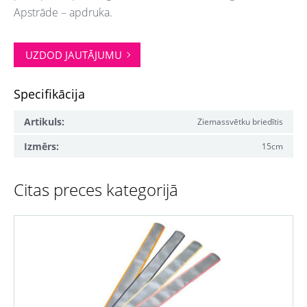
Apstrāde – apdruka.
UZDOD JAUTĀJUMU
Specifikācija
Artikuls:
Ziemassvētku briedītis
Izmērs:
15cm
Citas preces kategorijā