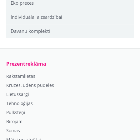
Eko preces
Individuālai aizsardzībai
Dāvanu komplekti
Prezentreklāma
Rakstāmlietas
Krūzes, ūdens pudeles
Lietussargi
Tehnoloģijas
Pulksteņi
Birojam
Somas
Mājai un atpūtai