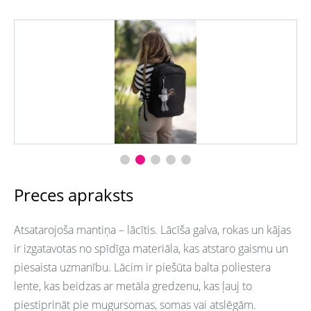
Preces apraksts
Atsatarojoša mantiņa – lācītis. Lācīša galva, rokas un kājas
ir izgatavotas no spīdīga materiāla, kas atstaro gaismu un
piesaista uzmanību. Lācim ir piešūta balta poliestera
lente, kas beidzas ar metāla gredzenu, kas ļauj to
piestiprināt pie mugursomas, somas vai atslēgām.