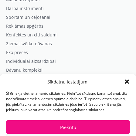
Darba instrumenti
Sportam un ceļošanai
Reklāmas apģērbs
Konfektes un citi saldumi
Ziemassvētku dāvanas
Eko preces
Individuālai aizsardzībai
Dāvanu komplekti
Sīkdatņu iestatījumi
Kontaktinformācija
Šī tīmekļa vietne izmanto sīkdatnes. Piekrītot sīkdatņu izmantošanai, tiks
Prezentreklāmas aģentūra “PARIS”
nodrošināta tīmekļa vietnes optimāla darbība. Turpinot vietnes apskati,
jūs piekrītat, ka izmantosim sīkdatnes jūsu ierīcē. Savu piekrišanu jūs
Reģ.nr.: 40103625328
jebkurā laikā varat atsaukt, nodzēšot saglabātās sīkdatnes.
Tālr.:
(+371) 29118114
E-pasts:
paris@parisreklama.lv
Piekrītu