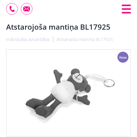
Atstarojoša mantiņa BL17925
Individuālai aizsardzībai
Atstarojoša mantiņa BL17925
New