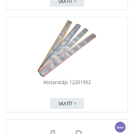
SKATĪT
Atstarotājs 12201952
SKATĪT
New