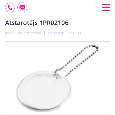
Atstarotājs 1PR02106
Individuālai aizsardzībai
Atstarotājs 1PR02106