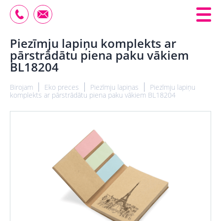
Piezīmju lapiņu komplekts ar
pārstrādātu piena paku vākiem
BL18204
Birojam
Eko preces
Piezīmju lapiņas
Piezīmju lapiņu
komplekts ar pārstrādātu piena paku vākiem BL18204