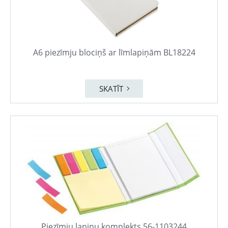
A6 piezīmju blociņš ar līmlapiņām BL18224
SKATĪT
Piezīmju lapiņu komplekts 56-1103244