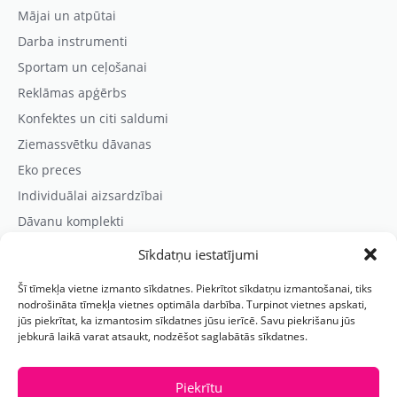
Mājai un atpūtai
Darba instrumenti
Sportam un ceļošanai
Reklāmas apģērbs
Konfektes un citi saldumi
Ziemassvētku dāvanas
Eko preces
Individuālai aizsardzībai
Dāvanu komplekti
Sīkdatņu iestatījumi
Kontaktinformācija
Šī tīmekļa vietne izmanto sīkdatnes. Piekrītot sīkdatņu izmantošanai, tiks
Prezentreklāmas aģentūra “PARIS”
nodrošināta tīmekļa vietnes optimāla darbība. Turpinot vietnes apskati,
jūs piekrītat, ka izmantosim sīkdatnes jūsu ierīcē. Savu piekrišanu jūs
Reģ.nr.: 40103625328
jebkurā laikā varat atsaukt, nodzēšot saglabātās sīkdatnes.
Tālr.:
(+371) 29118114
E-pasts:
paris@parisreklama.lv
Piekrītu