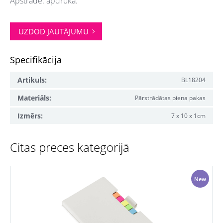
Apstrāde: apdruka.
UZDOD JAUTĀJUMU
Specifikācija
Artikuls:
BL18204
Materiāls:
Pārstrādātas piena pakas
Izmērs:
7 x 10 x 1cm
Citas preces kategorijā
New