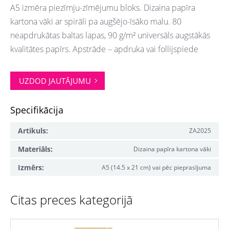
A5 izmēra piezīmju-zīmējumu bloks. Dizaina papīra
kartona vāki ar spirāli pa augšējo-īsāko malu. 80
neapdrukātas baltas lapas, 90 g/m² universāls augstākās
kvalitātes papīrs. Apstrāde – apdruka vai follijspiede
UZDOD JAUTĀJUMU
Specifikācija
Artikuls:
ZA2025
Materiāls:
Dizaina papīra kartona vāki
Izmērs:
A5 (14.5 x 21 cm) vai pēc pieprasījuma
Citas preces kategorijā