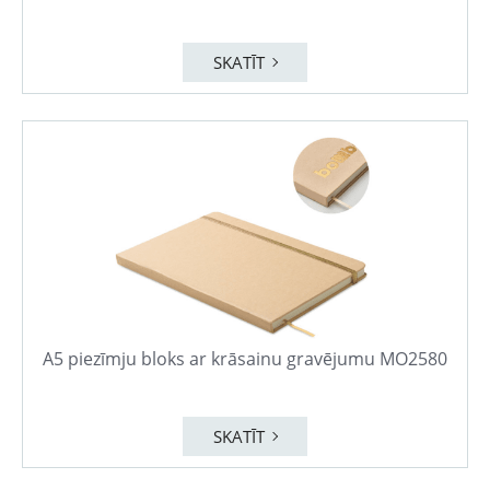
SKATĪT
A5 piezīmju bloks ar krāsainu gravējumu MO2580
SKATĪT