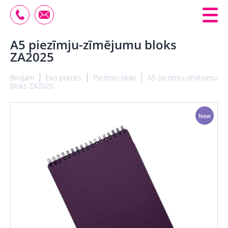
A5 piezīmju-zīmējumu bloks
ZA2025
Birojam
Eko preces
Piezīmju bloki
A5 piezīmju-zīmējumu
bloks ZA2025
New