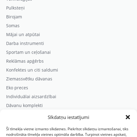
Pulksteņi
Birojam
Somas
Mājai un atpūtai
Darba instrumenti
Sportam un ceļošanai
Reklāmas apģērbs
Konfektes un citi saldumi
Ziemassvētku dāvanas
Eko preces
Individuālai aizsardzībai
Dāvanu komplekti
Sīkdatņu iestatījumi
Kontaktinformācija
Šī tīmekļa vietne izmanto sīkdatnes. Piekrītot sīkdatņu izmantošanai, tiks
Prezentreklāmas aģentūra “PARIS”
nodrošināta tīmekļa vietnes optimāla darbība. Turpinot vietnes apskati,