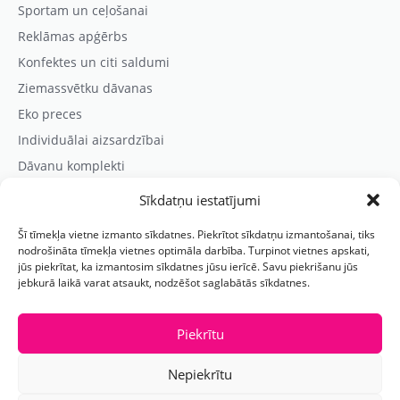
Sportam un ceļošanai
Reklāmas apģērbs
Konfektes un citi saldumi
Ziemassvētku dāvanas
Eko preces
Individuālai aizsardzībai
Dāvanu komplekti
Sīkdatņu iestatījumi
Kontaktinformācija
Šī tīmekļa vietne izmanto sīkdatnes. Piekrītot sīkdatņu izmantošanai, tiks
Prezentreklāmas aģentūra “PARIS”
nodrošināta tīmekļa vietnes optimāla darbība. Turpinot vietnes apskati,
jūs piekrītat, ka izmantosim sīkdatnes jūsu ierīcē. Savu piekrišanu jūs
Reģ.nr.: 40103625328
jebkurā laikā varat atsaukt, nodzēšot saglabātās sīkdatnes.
Tālr.:
(+371) 29118114
E-pasts:
paris@parisreklama.lv
Piekrītu
Nepiekrītu