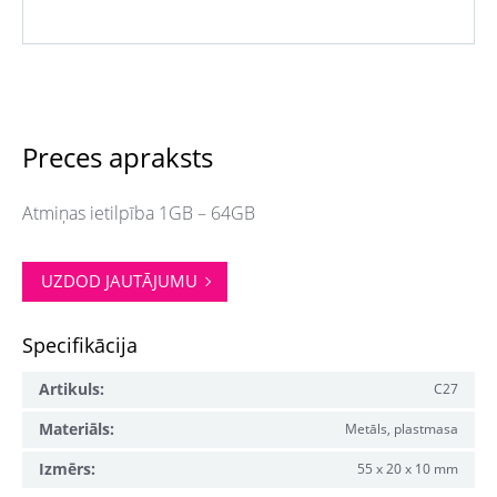
Preces apraksts
Atmiņas ietilpība 1GB – 64GB
UZDOD JAUTĀJUMU
Specifikācija
Artikuls:
C27
Materiāls:
Metāls, plastmasa
Izmērs:
55 x 20 x 10 mm