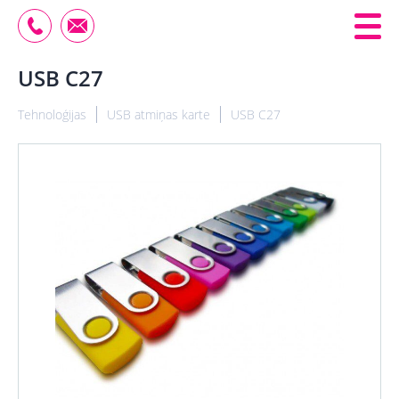
USB C27
Tehnoloģijas
USB atmiņas karte
USB C27