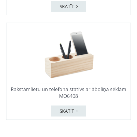
SKATĪT
Rakstāmlietu un telefona statīvs ar āboliņa sēklām
MO6408
SKATĪT