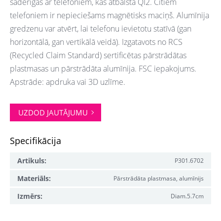
saderīgas ar telefoniem, kas atbalsta QI2. Citiem
telefoniem ir nepieciešams magnētisks maciņš. Alumīnija
gredzenu var atvērt, lai telefonu ievietotu statīvā (gan
horizontālā, gan vertikālā veidā). Izgatavots no RCS
(Recycled Claim Standard) sertificētas pārstrādātas
plastmasas un pārstrādāta alumīnija. FSC iepakojums.
Apstrāde: apdruka vai 3D uzlīme.
UZDOD JAUTĀJUMU
Specifikācija
Artikuls:
P301.6702
Materiāls:
Pārstrādāta plastmasa, alumīnijs
Izmērs:
Diam.5.7cm