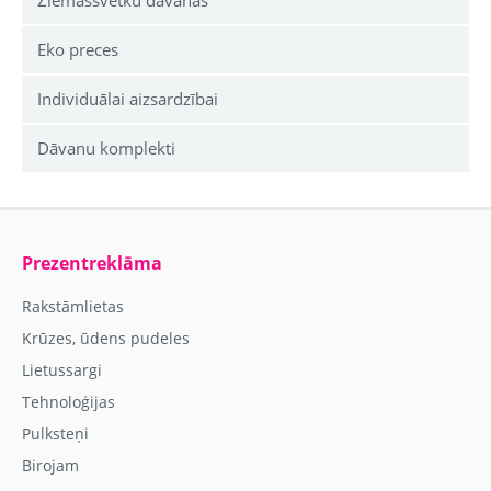
Ziemassvētku dāvanas
Eko preces
Individuālai aizsardzībai
Dāvanu komplekti
Prezentreklāma
Rakstāmlietas
Krūzes, ūdens pudeles
Lietussargi
Tehnoloģijas
Pulksteņi
Birojam