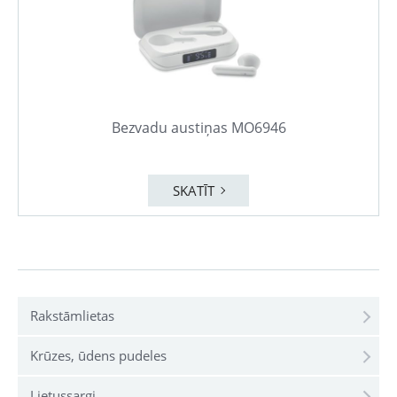
Bezvadu austiņas MO6946
SKATĪT
Rakstāmlietas
Krūzes, ūdens pudeles
Lietussargi