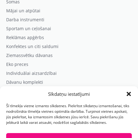
Somas
Mājai un atpūtai
Darba instrumenti
Sportam un ceļošanai
Reklāmas apģērbs
Konfektes un citi saldumi
Ziemassvētku dāvanas
Eko preces
Individuālai aizsardzībai
Dāvanu komplekti
Sīkdatņu iestatījumi
Kontaktinformācija
Šī tīmekļa vietne izmanto sīkdatnes. Piekrītot sīkdatņu izmantošanai, tiks
Prezentreklāmas aģentūra “PARIS”
nodrošināta tīmekļa vietnes optimāla darbība. Turpinot vietnes apskati,
jūs piekrītat, ka izmantosim sīkdatnes jūsu ierīcē. Savu piekrišanu jūs
Reģ.nr.: 40103625328
jebkurā laikā varat atsaukt, nodzēšot saglabātās sīkdatnes.
Tālr.:
(+371) 29118114
E-pasts:
paris@parisreklama.lv