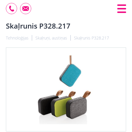
Skaļrunis P328.217
Tehnoloģijas
Skaļruņi, austiņas
Skaļrunis P328.217