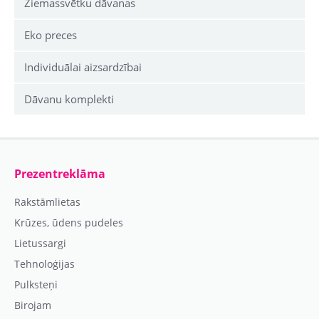
Ziemassvētku dāvanas
Eko preces
Individuālai aizsardzībai
Dāvanu komplekti
Prezentreklāma
Rakstāmlietas
Krūzes, ūdens pudeles
Lietussargi
Tehnoloģijas
Pulksteņi
Birojam