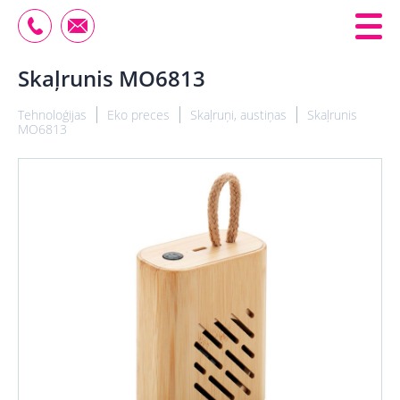
Skaļrunis MO6813
Tehnoloģijas
Eko preces
Skaļruņi, austiņas
Skaļrunis
MO6813