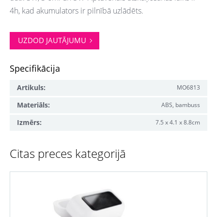
4h, kad akumulators ir pilnībā uzlādēts.
UZDOD JAUTĀJUMU
Specifikācija
Artikuls:
MO6813
Materiāls:
ABS, bambuss
Izmērs:
7.5 x 4.1 x 8.8cm
Citas preces kategorijā