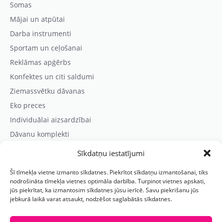
Somas
Mājai un atpūtai
Darba instrumenti
Sportam un ceļošanai
Reklāmas apģērbs
Konfektes un citi saldumi
Ziemassvētku dāvanas
Eko preces
Individuālai aizsardzībai
Dāvanu komplekti
Sīkdatņu iestatījumi
Kontaktinformācija
Šī tīmekļa vietne izmanto sīkdatnes. Piekrītot sīkdatņu izmantošanai, tiks
Prezentreklāmas aģentūra “PARIS”
nodrošināta tīmekļa vietnes optimāla darbība. Turpinot vietnes apskati,
jūs piekrītat, ka izmantosim sīkdatnes jūsu ierīcē. Savu piekrišanu jūs
Reģ.nr.: 40103625328
jebkurā laikā varat atsaukt, nodzēšot saglabātās sīkdatnes.
Tālr.:
(+371) 29118114
E-pasts:
paris@parisreklama.lv