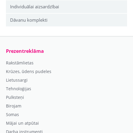
Individuālai aizsardzībai
Dāvanu komplekti
Prezentreklāma
Rakstāmlietas
Krūzes, ūdens pudeles
Lietussargi
Tehnoloģijas
Pulksteņi
Birojam
Somas
Mājai un atpūtai
Darba instrumenti