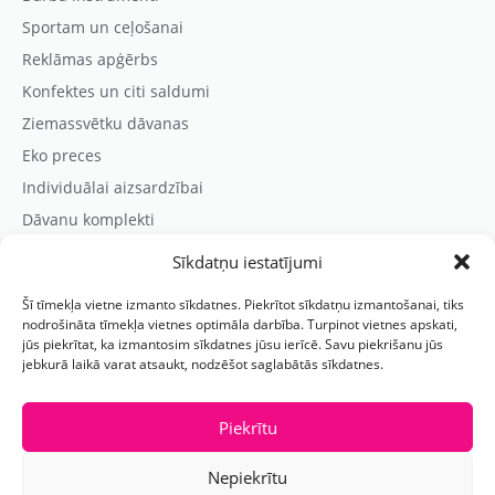
Sportam un ceļošanai
Reklāmas apģērbs
Konfektes un citi saldumi
Ziemassvētku dāvanas
Eko preces
Individuālai aizsardzībai
Dāvanu komplekti
Sīkdatņu iestatījumi
Kontaktinformācija
Šī tīmekļa vietne izmanto sīkdatnes. Piekrītot sīkdatņu izmantošanai, tiks
Prezentreklāmas aģentūra “PARIS”
nodrošināta tīmekļa vietnes optimāla darbība. Turpinot vietnes apskati,
jūs piekrītat, ka izmantosim sīkdatnes jūsu ierīcē. Savu piekrišanu jūs
Reģ.nr.: 40103625328
jebkurā laikā varat atsaukt, nodzēšot saglabātās sīkdatnes.
Tālr.:
(+371) 29118114
E-pasts:
paris@parisreklama.lv
Piekrītu
Nepiekrītu