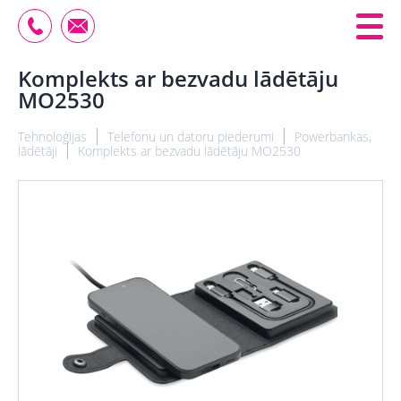
Komplekts ar bezvadu lādētāju
MO2530
Tehnoloģijas
Telefonu un datoru piederumi
Powerbankas,
lādētāji
Komplekts ar bezvadu lādētāju MO2530