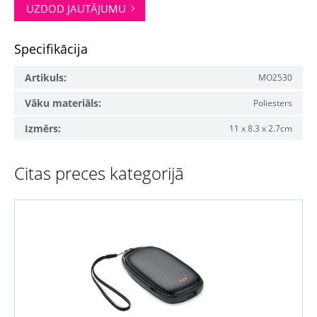
UZDOD JAUTĀJUMU
Specifikācija
Artikuls:
MO2530
Vāku materiāls:
Poliesters
Izmērs:
11 x 8.3 x 2.7cm
Citas preces kategorijā