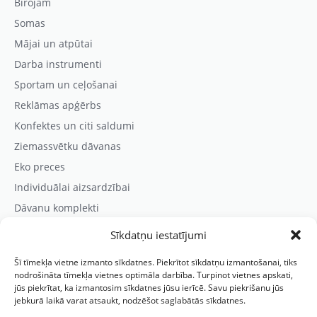
Birojam
Somas
Mājai un atpūtai
Darba instrumenti
Sportam un ceļošanai
Reklāmas apģērbs
Konfektes un citi saldumi
Ziemassvētku dāvanas
Eko preces
Individuālai aizsardzībai
Dāvanu komplekti
Sīkdatņu iestatījumi
Kontaktinformācija
Šī tīmekļa vietne izmanto sīkdatnes. Piekrītot sīkdatņu izmantošanai, tiks
Prezentreklāmas aģentūra “PARIS”
nodrošināta tīmekļa vietnes optimāla darbība. Turpinot vietnes apskati,
jūs piekrītat, ka izmantosim sīkdatnes jūsu ierīcē. Savu piekrišanu jūs
Reģ.nr.: 40103625328
jebkurā laikā varat atsaukt, nodzēšot saglabātās sīkdatnes.
Tālr.:
(+371) 29118114