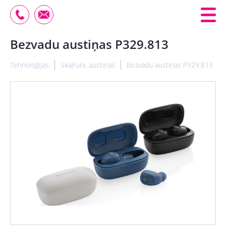
Bezvadu austiņas P329.813
Tehnoloģijas
Skaļruņi, austiņas
Bezvadu austiņas P329.813