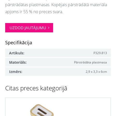
pārstrādātas plastmasas. Kopējais pārstrādātā materiāla
apjoms ir 55 % no preces
svara.
UZDOD JAUTĀJUMU
Specifikācija
Artikuls:
P329.813
Materiāls:
Pārstrādāta plastmasa
Izmērs:
2,9 x 3,3 x 6cm
Citas preces kategorijā