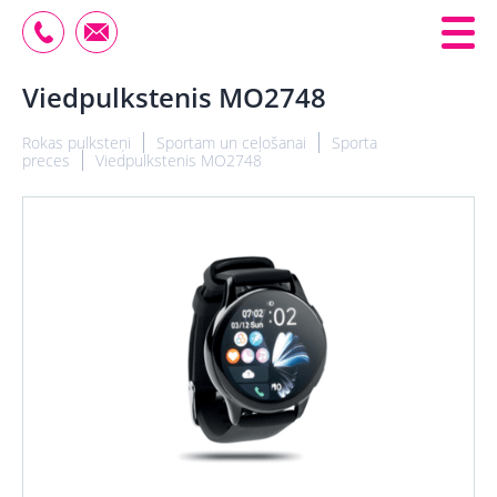
Viedpulkstenis MO2748
Rokas pulksteņi
Sportam un ceļošanai
Sporta
preces
Viedpulkstenis MO2748