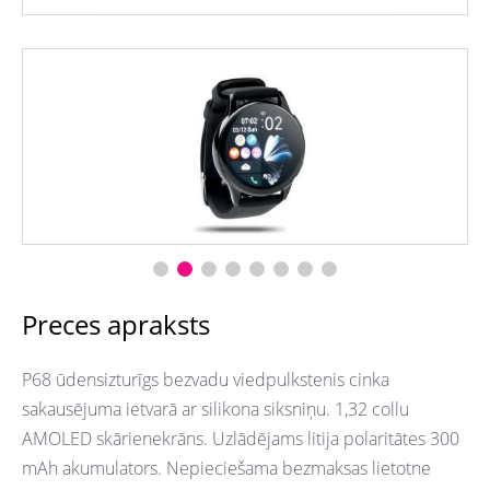
Preces apraksts
P68 ūdensizturīgs bezvadu viedpulkstenis cinka
sakausējuma ietvarā ar silikona siksniņu. 1,32 collu
AMOLED skārienekrāns. Uzlādējams litija polaritātes 300
mAh akumulators. Nepieciešama bezmaksas lietotne