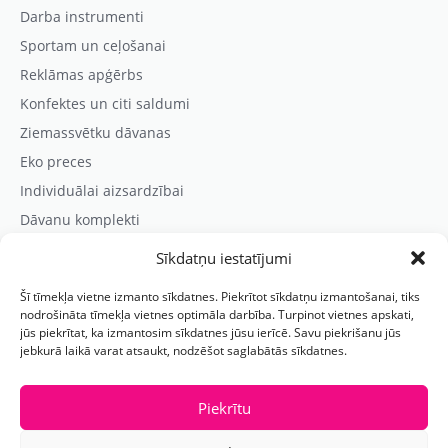
Darba instrumenti
Sportam un ceļošanai
Reklāmas apģērbs
Konfektes un citi saldumi
Ziemassvētku dāvanas
Eko preces
Individuālai aizsardzībai
Dāvanu komplekti
Sīkdatņu iestatījumi
Kontaktinformācija
Šī tīmekļa vietne izmanto sīkdatnes. Piekrītot sīkdatņu izmantošanai, tiks
Prezentreklāmas aģentūra “PARIS”
nodrošināta tīmekļa vietnes optimāla darbība. Turpinot vietnes apskati,
jūs piekrītat, ka izmantosim sīkdatnes jūsu ierīcē. Savu piekrišanu jūs
Reģ.nr.: 40103625328
jebkurā laikā varat atsaukt, nodzēšot saglabātās sīkdatnes.
Tālr.:
(+371) 29118114
E-pasts:
paris@parisreklama.lv
Piekrītu