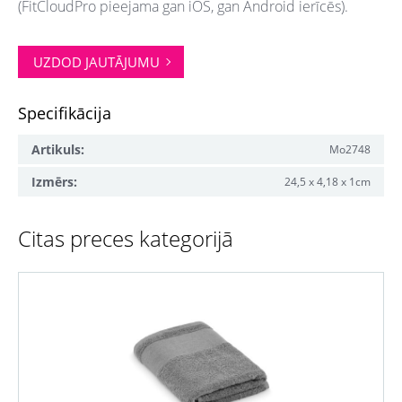
(FitCloudPro pieejama gan iOS, gan Android ierīcēs).
UZDOD JAUTĀJUMU
Specifikācija
Artikuls:
Mo2748
Izmērs:
24,5 x 4,18 x 1cm
Citas preces kategorijā