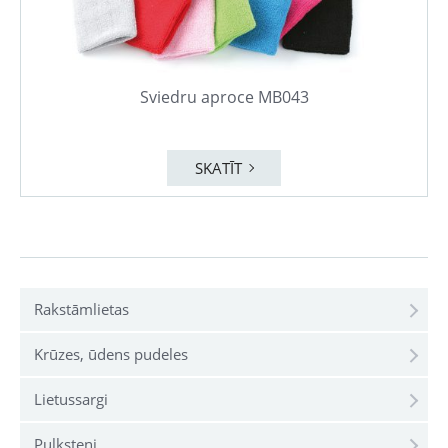
Sviedru aproce MB043
SKATĪT
Rakstāmlietas
Krūzes, ūdens pudeles
Lietussargi
Pulksteņi