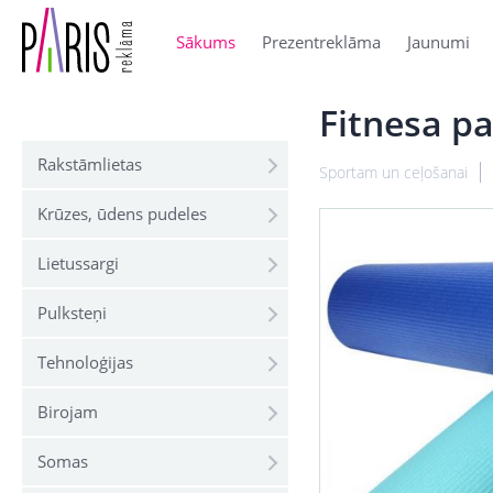
Sākums
Prezentreklāma
Jaunumi
Fitnesa p
Rakstāmlietas
Sportam un ceļošanai
Krūzes, ūdens pudeles
Lietussargi
Pulksteņi
Tehnoloģijas
Birojam
Somas