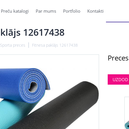
Preču katalogi
Par mums
Portfolio
Kontakti
aklājs 12617438
Sporta preces
Fitnesa paklājs 12617438
Preces
UZDOD 