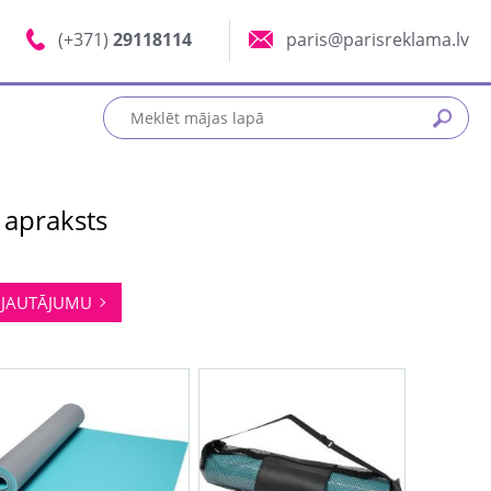
(+371)
29118114
paris@parisreklama.lv
 apraksts
JAUTĀJUMU