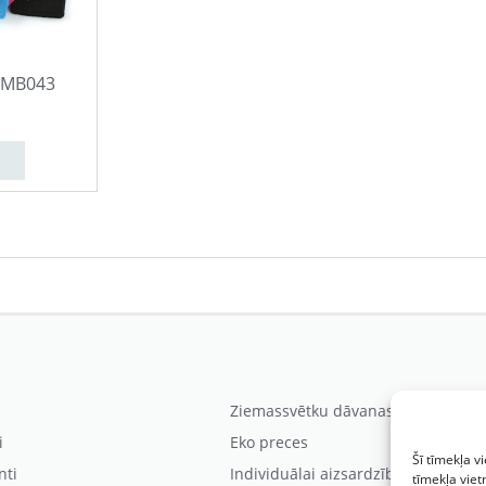
 MB043
Ziemassvētku dāvanas
i
Eko preces
Šī tīmekļa v
nti
Individuālai aizsardzībai
tīmekļa viet