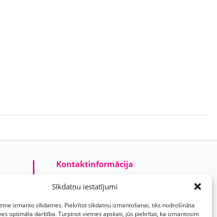
Kontaktinformācija
Prezentreklāmas aģentūra “PARIS”
Sīkdatņu iestatījumi
Reģ.nr.: 40103625328
ietne izmanto sīkdatnes. Piekrītot sīkdatņu izmantošanai, tiks nodrošināta
Tālr.:
(+371) 29118114
nes optimāla darbība. Turpinot vietnes apskati, jūs piekrītat, ka izmantosim