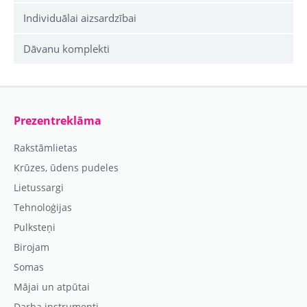
Individuālai aizsardzībai
Dāvanu komplekti
Prezentreklāma
Rakstāmlietas
Krūzes, ūdens pudeles
Lietussargi
Tehnoloģijas
Pulksteņi
Birojam
Somas
Mājai un atpūtai
Darba instrumenti