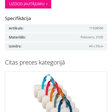
UZDOD JAUTĀJUMU
Specifikācija
Artikuls:
11938500
Materiāls:
Poliesters, 210D
Izmērs:
44 x 33cm
Citas preces kategorijā