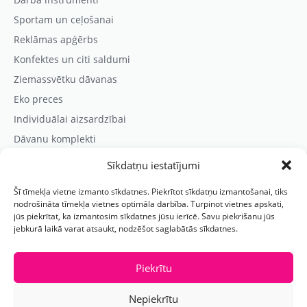
Sportam un ceļošanai
Reklāmas apģērbs
Konfektes un citi saldumi
Ziemassvētku dāvanas
Eko preces
Individuālai aizsardzībai
Dāvanu komplekti
Sīkdatņu iestatījumi
Kontaktinformācija
Šī tīmekļa vietne izmanto sīkdatnes. Piekrītot sīkdatņu izmantošanai, tiks
Prezentreklāmas aģentūra “PARIS”
nodrošināta tīmekļa vietnes optimāla darbība. Turpinot vietnes apskati,
jūs piekrītat, ka izmantosim sīkdatnes jūsu ierīcē. Savu piekrišanu jūs
Reģ.nr.: 40103625328
jebkurā laikā varat atsaukt, nodzēšot saglabātās sīkdatnes.
Tālr.:
(+371) 29118114
E-pasts:
paris@parisreklama.lv
Piekrītu
Nepiekrītu