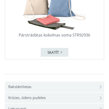
Pārstrādātas kokvilnas soma STR92936
SKATĪT
Rakstāmlietas
Krūzes, ūdens pudeles
Lietussargi