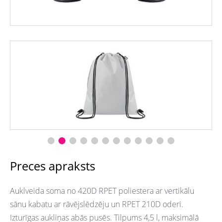
Preces apraksts
Auklveida soma no 420D RPET poliestera ar vertikālu
sānu kabatu ar rāvējslēdzēju un RPET 210D oderi.
Izturīgas aukliņas abās pusēs. Tilpums 4,5 l, maksimālā