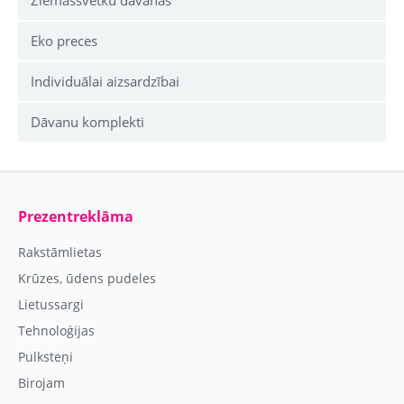
Ziemassvētku dāvanas
Eko preces
Individuālai aizsardzībai
Dāvanu komplekti
Prezentreklāma
Rakstāmlietas
Krūzes, ūdens pudeles
Lietussargi
Tehnoloģijas
Pulksteņi
Birojam