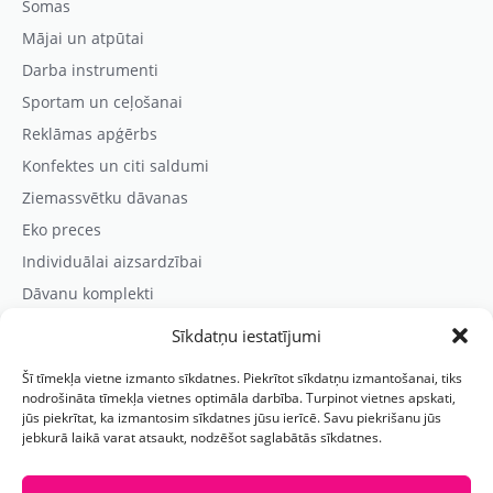
Somas
Mājai un atpūtai
Darba instrumenti
Sportam un ceļošanai
Reklāmas apģērbs
Konfektes un citi saldumi
Ziemassvētku dāvanas
Eko preces
Individuālai aizsardzībai
Dāvanu komplekti
Sīkdatņu iestatījumi
Kontaktinformācija
Šī tīmekļa vietne izmanto sīkdatnes. Piekrītot sīkdatņu izmantošanai, tiks
Prezentreklāmas aģentūra “PARIS”
nodrošināta tīmekļa vietnes optimāla darbība. Turpinot vietnes apskati,
jūs piekrītat, ka izmantosim sīkdatnes jūsu ierīcē. Savu piekrišanu jūs
Reģ.nr.: 40103625328
jebkurā laikā varat atsaukt, nodzēšot saglabātās sīkdatnes.
Tālr.:
(+371) 29118114
E-pasts:
paris@parisreklama.lv