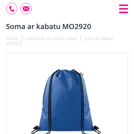
Soma ar kabatu MO2920
Somas
Ceļošanas un sporta somas
Soma ar kabatu
MO2920