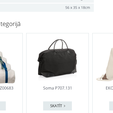
56 x 35 x 18cm
tegorijā
PZ00683
Soma P707.131
EKO
SKATĪT