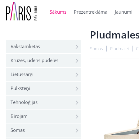
Sākums
Prezentreklāma
Jaunumi
Pludmales
Rakstāmlietas
Somas
Pludmalei
C
Krūzes, ūdens pudeles
Lietussargi
Pulksteņi
Tehnoloģijas
Birojam
Somas