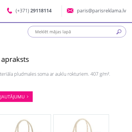
(+371)
29118114
paris@parisreklama.lv
 apraksts
eriāla pludmales soma ar auklu rokturiem. 407 g/m².
JAUTĀJUMU