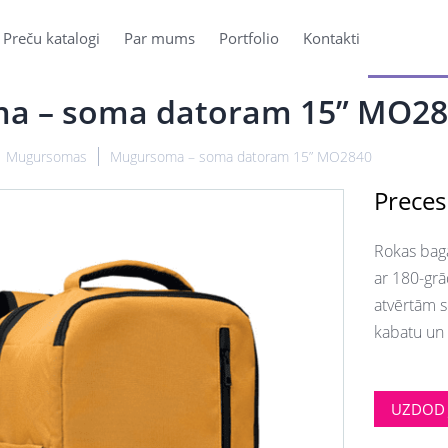
Preču katalogi
Par mums
Portfolio
Kontakti
a – soma datoram 15” MO28
Mugursomas
Mugursoma – soma datoram 15” MO2840
Preces
Rokas bag
ar 180-grā
atvērtām s
kabatu un 
UZDOD 