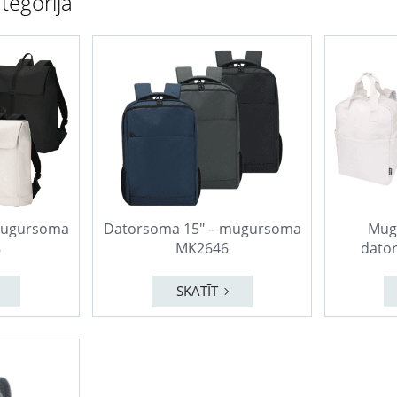
tegorijā
mugursoma
Datorsoma 15″ – mugursoma
Mug
8
MK2646
dato
SKATĪT