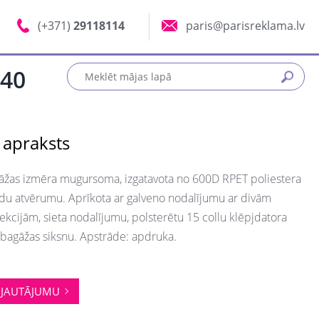
(+371)
29118114
paris@parisreklama.lv
40
 apraksts
āžas izmēra mugursoma, izgatavota no 600D RPET poliestera
du atvērumu. Aprīkota ar galveno nodalījumu ar divām
ekcijām, sieta nodalījumu, polsterētu 15 collu klēpjdatora
bagāžas siksnu. Apstrāde: apdruka.
JAUTĀJUMU