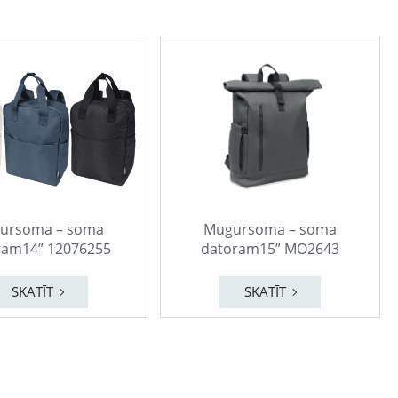
ursoma – soma
Mugursoma – soma
ram14” 12076255
datoram15” MO2643
SKATĪT
SKATĪT