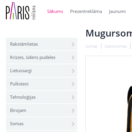
Sākums
Prezentreklāma
Jaunumi
Mugursom
Rakstāmlietas
Somas
Datorsomas
Krūzes, ūdens pudeles
Lietussargi
Pulksteņi
Tehnoloģijas
Birojam
Somas