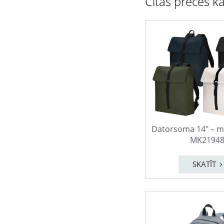
Citas preces ka
Datorsoma 14″ – 
MK2194
SKATĪT