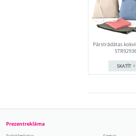
Pārstrādātas kokv
STR9293
SKATĪT
Prezentreklāma
Rakstāmlietas
Somas