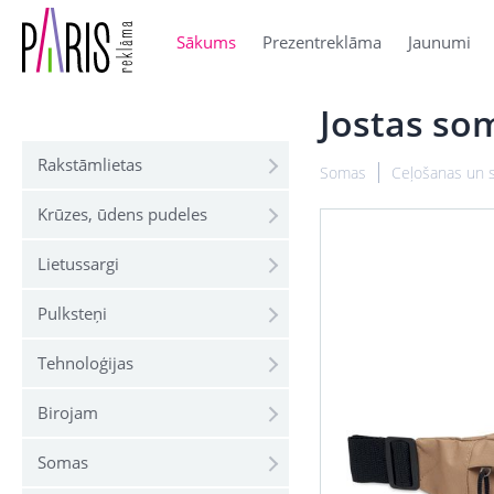
Sākums
Prezentreklāma
Jaunumi
Jostas s
Rakstāmlietas
Somas
Ceļošanas un 
Krūzes, ūdens pudeles
Lietussargi
Pulksteņi
Tehnoloģijas
Birojam
Somas