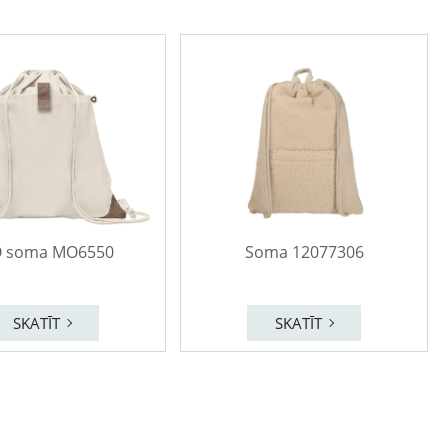
 soma MO6550
Soma 12077306
SKATĪT
SKATĪT