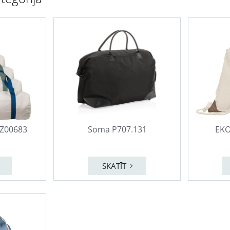
PZ00683
Soma P707.131
EKO
SKATĪT