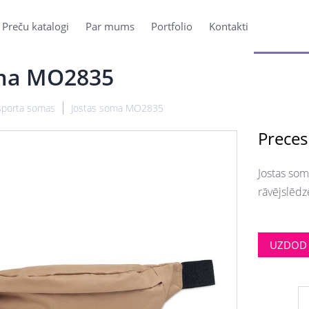
Preču katalogi
Par mums
Portfolio
Kontakti
oma MO2835
sporta somas
Jostas soma MO2835
Preces
Jostas som
rāvējslēd
UZDOD 