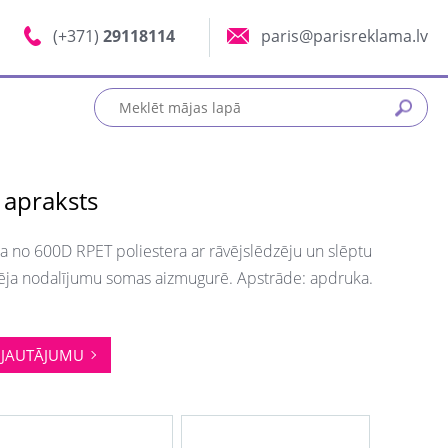
(+371)
29118114
paris@parisreklama.lv
 apraksts
a no 600D RPET poliestera ar rāvējslēdzēju un slēptu
zēja nodalījumu somas aizmugurē. Apstrāde: apdruka.
JAUTĀJUMU