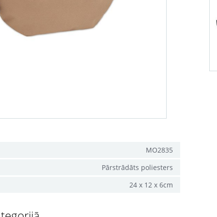
MO2835
Pārstrādāts poliesters
24 x 12 x 6cm
tegorijā