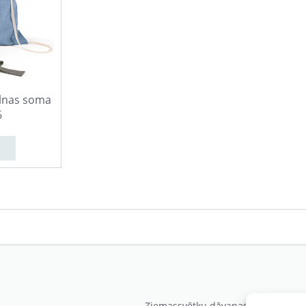
ilnas soma
6
Ziemassvētku dāvanas