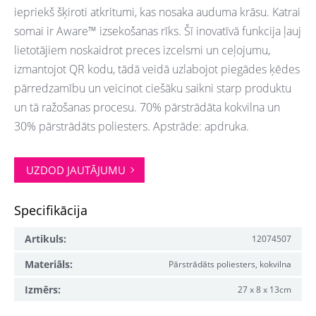
iepriekš šķiroti atkritumi, kas nosaka auduma krāsu. Katrai
somai ir Aware™ izsekošanas rīks. Šī inovatīvā funkcija ļauj
lietotājiem noskaidrot preces izcelsmi un ceļojumu,
izmantojot QR kodu, tādā veidā uzlabojot piegādes ķēdes
pārredzamību un veicinot ciešāku saikni starp produktu
un tā ražošanas procesu. 70% pārstrādāta kokvilna un
30% pārstrādāts poliesters. Apstrāde: apdruka.
UZDOD JAUTĀJUMU
Specifikācija
Artikuls:
12074507
Materiāls:
Pārstrādāts poliesters, kokvilna
Izmērs:
27 x 8 x 13cm