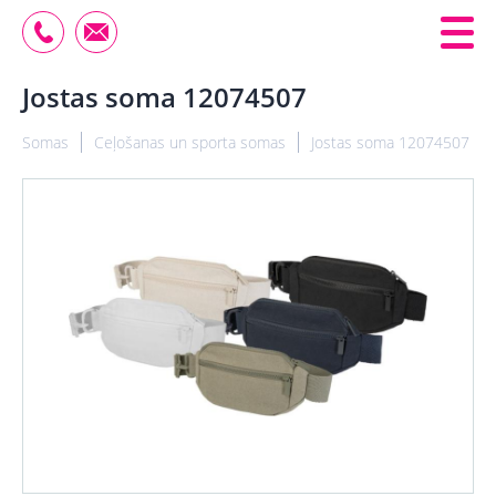
Jostas soma 12074507
Somas
Ceļošanas un sporta somas
Jostas soma 12074507