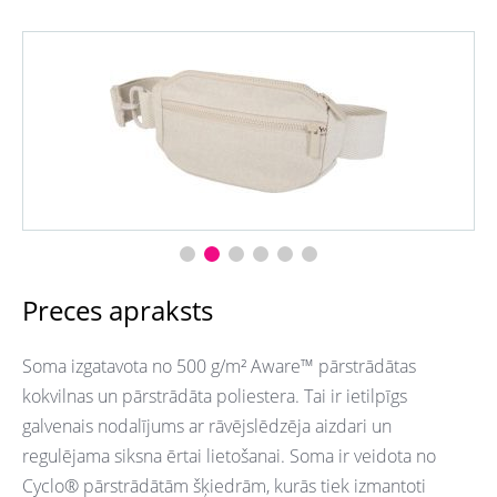
Preces apraksts
Soma izgatavota no 500 g/m² Aware™ pārstrādātas
kokvilnas un pārstrādāta poliestera. Tai ir ietilpīgs
galvenais nodalījums ar rāvējslēdzēja aizdari un
regulējama siksna ērtai lietošanai. Soma ir veidota no
Cyclo® pārstrādātām šķiedrām, kurās tiek izmantoti