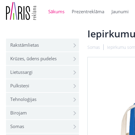
Sākums
Prezentreklāma
Jaunumi
Iepirkumu
Rakstāmlietas
Somas
Iepirkumu so
Krūzes, ūdens pudeles
Lietussargi
Pulksteņi
Tehnoloģijas
Birojam
Somas