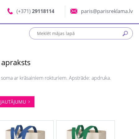
(+371)
29118114
paris@parisreklama.lv
 apraksts
 soma ar krāsainiem rokturiem. Apstrāde: apdruka.
JAUTĀJUMU