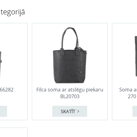
tegorijā
066282
Filca soma ar atslēgu piekaru
Soma a
BL20703
270
SKATĪT