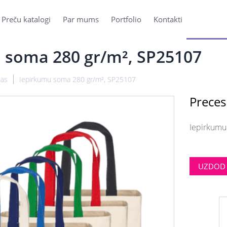
Preču katalogi
Par mums
Portfolio
Kontakti
 soma 280 gr/m², SP25107
mas
Iepirkumu soma 280 gr/m², SP25107
Preces
Iepirkumu
UZDOD 