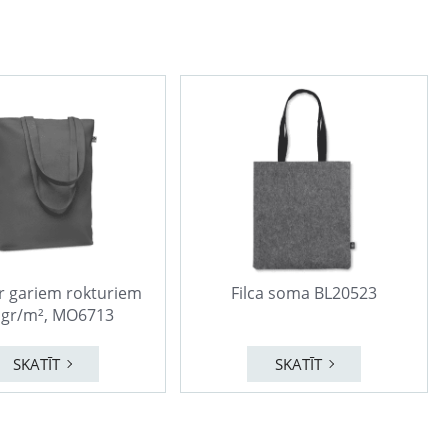
r gariem rokturiem
Filca soma BL20523
 gr/m², MO6713
SKATĪT
SKATĪT