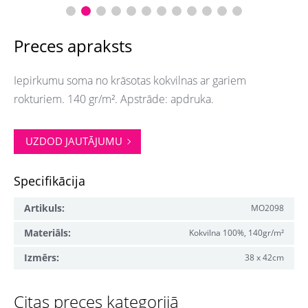
Preces apraksts
Iepirkumu soma no krāsotas kokvilnas ar gariem
rokturiem. 140 gr/m². Apstrāde: apdruka.
UZDOD JAUTĀJUMU
Specifikācija
Artikuls:
MO2098
Materiāls:
Kokvilna 100%, 140gr/m²
Izmērs:
38 x 42cm
Citas preces kategorijā