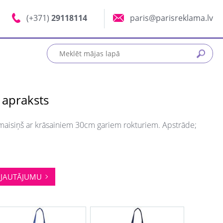
(+371)
29118114
paris@parisreklama.lv
 apraksts
maisiņš ar krāsainiem 30cm gariem rokturiem. Apstrāde;
JAUTĀJUMU