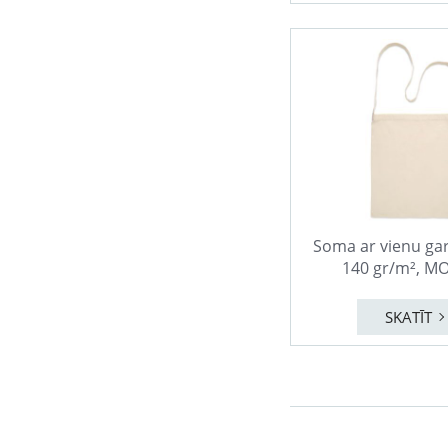
Soma ar vienu gar
140 gr/m², M
SKATĪT