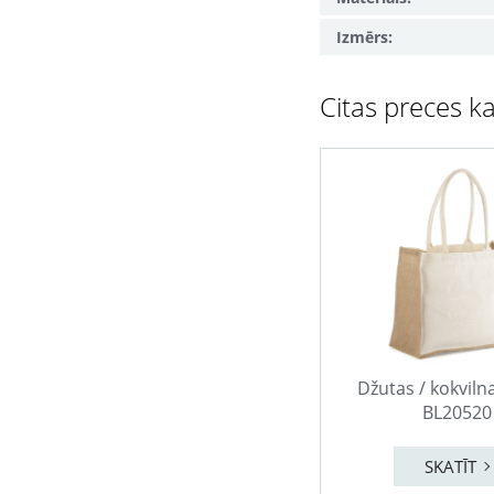
Izmērs:
Citas preces ka
Džutas / kokvil
BL20520
SKATĪT