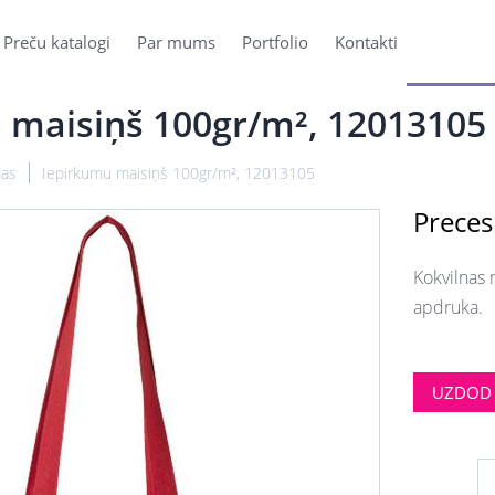
Preču katalogi
Par mums
Portfolio
Kontakti
 maisiņš 100gr/m², 12013105
mas
Iepirkumu maisiņš 100gr/m², 12013105
Preces
Kokvilnas 
apdruka.
UZDOD 