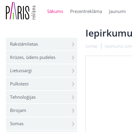
Sākums
Prezentreklāma
Jaunumi
Iepirkumu
Rakstāmlietas
Somas
Iepirkumu so
Krūzes, ūdens pudeles
Lietussargi
Pulksteņi
Tehnoloģijas
Birojam
Somas