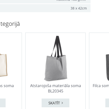
38 x 42cm
tegorijā
nas soma
Atstarojoša materiāla soma
Filca so
BL20345
SKATĪT