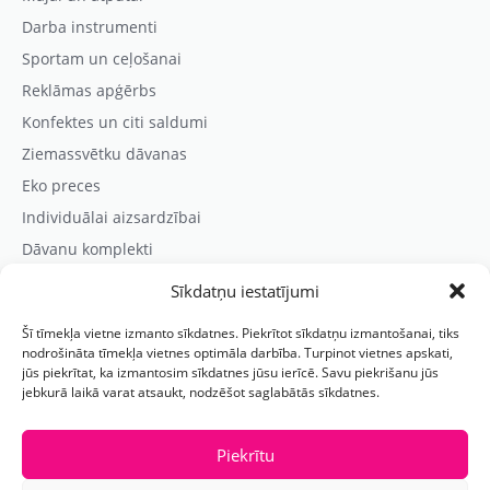
Darba instrumenti
Sportam un ceļošanai
Reklāmas apģērbs
Konfektes un citi saldumi
Ziemassvētku dāvanas
Eko preces
Individuālai aizsardzībai
Dāvanu komplekti
Sīkdatņu iestatījumi
Kontaktinformācija
Šī tīmekļa vietne izmanto sīkdatnes. Piekrītot sīkdatņu izmantošanai, tiks
Prezentreklāmas aģentūra “PARIS”
nodrošināta tīmekļa vietnes optimāla darbība. Turpinot vietnes apskati,
jūs piekrītat, ka izmantosim sīkdatnes jūsu ierīcē. Savu piekrišanu jūs
Reģ.nr.: 40103625328
jebkurā laikā varat atsaukt, nodzēšot saglabātās sīkdatnes.
Tālr.:
(+371) 29118114
E-pasts:
paris@parisreklama.lv
Piekrītu