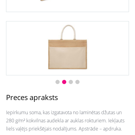
Preces apraksts
Iepirkumu soma, kas izgatavota no laminētas džutas un
280 g/m² kokvilnas audekla ar auklas rokturiem. Iekļauts
liels vaļējs priekšējais nodalījums. Apstrāde – apdruka.