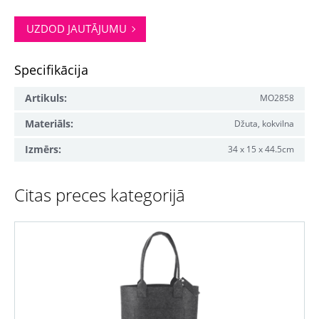
UZDOD JAUTĀJUMU
Specifikācija
Artikuls:
MO2858
Materiāls:
Džuta, kokvilna
Izmērs:
34 x 15 x 44.5cm
Citas preces kategorijā