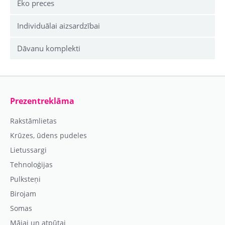
Eko preces
Individuālai aizsardzībai
Dāvanu komplekti
Prezentreklāma
Rakstāmlietas
Krūzes, ūdens pudeles
Lietussargi
Tehnoloģijas
Pulksteņi
Birojam
Somas
Mājai un atpūtai