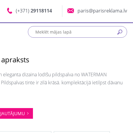
(+371)
29118114
paris@parisreklama.lv
 apraksts
un eleganta dizaina lodīšu pildspalva no WATERMAN
 Pildspalvas tinte ir zilā krāsā. komplektācijā ietilpst dāvanu
JAUTĀJUMU