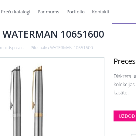
Preču katalogi
Par mums
Portfolio
Kontakti
va WATERMAN 10651600
 pildspalvas
Pildspalva WATERMAN 10651600
Preces
Diskrēta 
kolekcijas.
kastīte.
UZDOD 