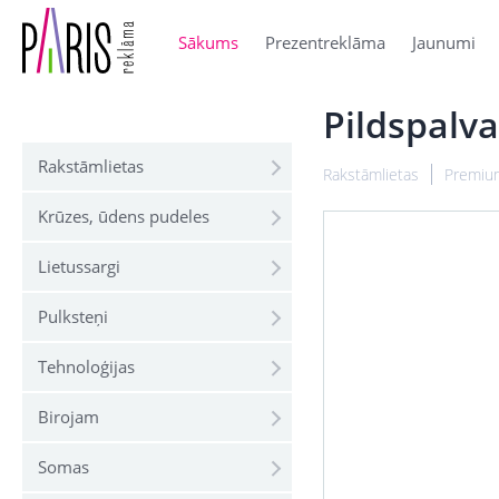
Sākums
Prezentreklāma
Jaunumi
Pildspal
Rakstāmlietas
Rakstāmlietas
Premium
Krūzes, ūdens pudeles
Lietussargi
Pulksteņi
Tehnoloģijas
Birojam
Somas