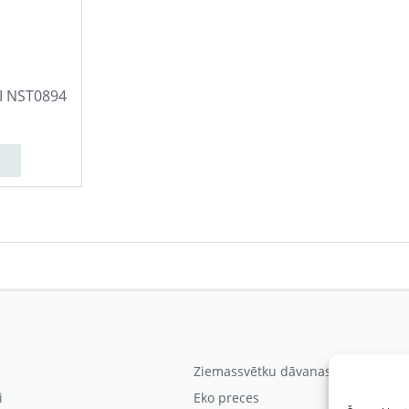
I NST0894
Ziemassvētku dāvanas
i
Eko preces