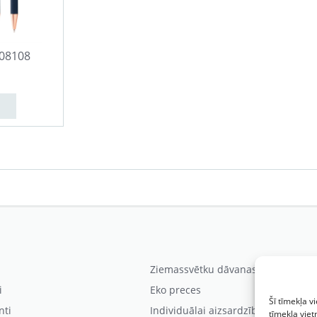
808108
Ziemassvētku dāvanas
i
Eko preces
Šī tīmekļa v
nti
Individuālai aizsardzībai
tīmekļa viet