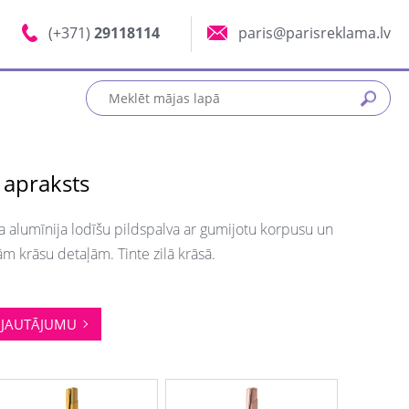
(+371)
29118114
paris@parisreklama.lv
 apraksts
a alumīnija lodīšu pildspalva ar gumijotu korpusu un
m krāsu detaļām. Tinte zilā krāsā.
JAUTĀJUMU