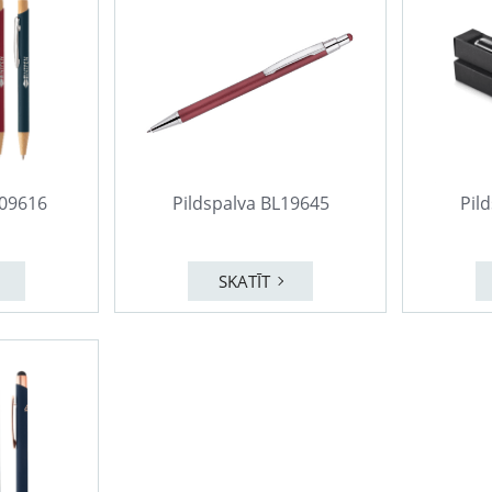
809616
Pildspalva BL19645
Pil
SKATĪT