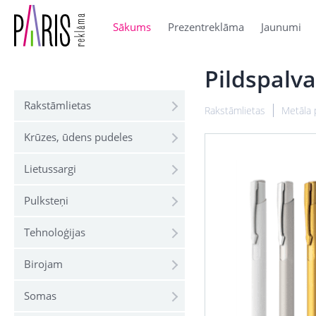
Sākums
Prezentreklāma
Jaunumi
Pildspalv
Rakstāmlietas
Rakstāmlietas
Metāla 
Krūzes, ūdens pudeles
Lietussargi
Pulksteņi
Tehnoloģijas
Birojam
Somas