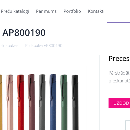
Preču katalogi
Par mums
Portfolio
Kontakti
a AP800190
pildspalvas
Pildspalva AP800190
Preces
Pārstrādāt
pieskaņotā
UZDOD 