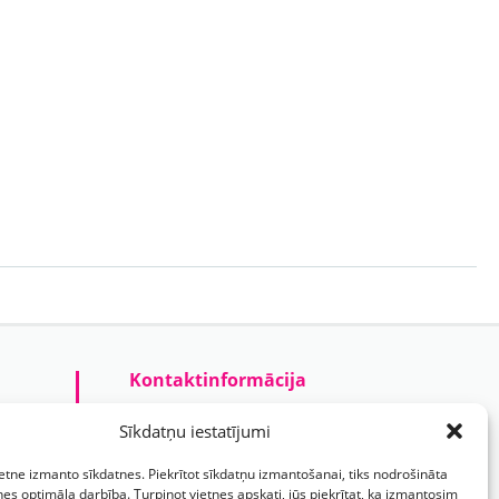
Kontaktinformācija
Prezentreklāmas aģentūra “PARIS”
Sīkdatņu iestatījumi
Reģ.nr.: 40103625328
ietne izmanto sīkdatnes. Piekrītot sīkdatņu izmantošanai, tiks nodrošināta
Tālr.:
(+371) 29118114
nes optimāla darbība. Turpinot vietnes apskati, jūs piekrītat, ka izmantosim