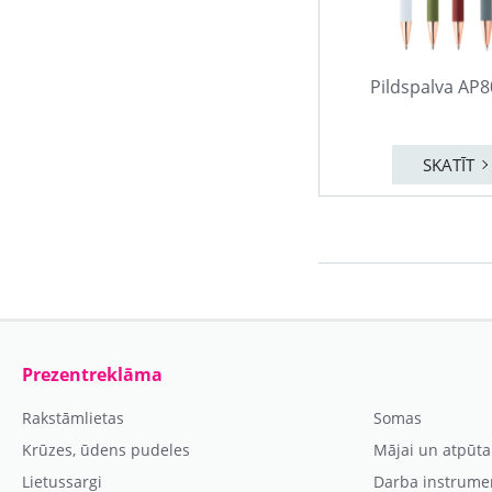
Pildspalva AP
SKATĪT
Prezentreklāma
Rakstāmlietas
Somas
Krūzes, ūdens pudeles
Mājai un atpūta
Lietussargi
Darba instrume