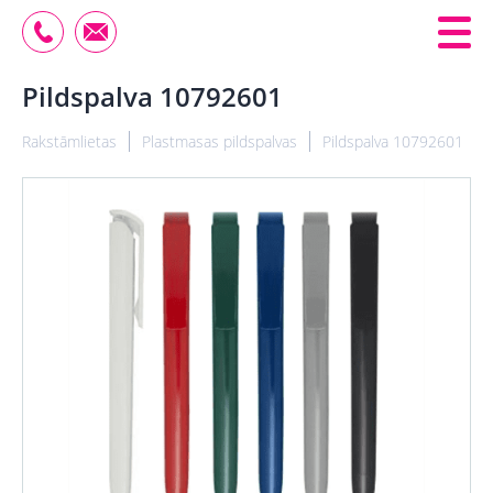
Pildspalva 10792601
Rakstāmlietas
Plastmasas pildspalvas
Pildspalva 10792601