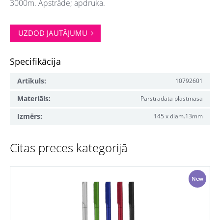
3000m. Apstrāde; apdruka.
UZDOD JAUTĀJUMU
Specifikācija
Artikuls:
10792601
Materiāls:
Pārstrādāta plastmasa
Izmērs:
145 x diam.13mm
Citas preces kategorijā
New