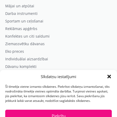
Mājai un atpūtai
Darba instrumenti
Sportam un ceļošanai
Reklāmas apģērbs
Konfektes un citi saldumi
Ziemassvētku dāvanas
Eko preces
Individuālai aizsardzībai
Dāvanu komplekti
Sīkdatņu iestatījumi
Kontaktinformācija
Šī tīmekļa vietne izmanto sīkdatnes. Piekrītot sīkdatņu izmantošanai, tiks
Prezentreklāmas aģentūra “PARIS”
nodrošināta tīmekļa vietnes optimāla darbība. Turpinot vietnes apskati,
jūs piekrītat, ka izmantosim sīkdatnes jūsu ierīcē. Savu piekrišanu jūs
Reģ.nr.: 40103625328
jebkurā laikā varat atsaukt, nodzēšot saglabātās sīkdatnes.
Tālr.:
(+371) 29118114
E-pasts:
paris@parisreklama.lv
Piekrītu