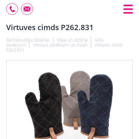
Virtuves cimds P262.831
Ziemassvētku dāvanas
Mājai un atpūtai
Grila
piederumi
Virtuves piederumi un trauki
Virtuves cimds
P262.831