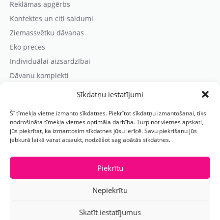
Reklāmas apģērbs
Konfektes un citi saldumi
Ziemassvētku dāvanas
Eko preces
Individuālai aizsardzībai
Dāvanu komplekti
Sīkdatņu iestatījumi
Kontaktinformācija
Šī tīmekļa vietne izmanto sīkdatnes. Piekrītot sīkdatņu izmantošanai, tiks
Prezentreklāmas aģentūra “PARIS”
nodrošināta tīmekļa vietnes optimāla darbība. Turpinot vietnes apskati,
jūs piekrītat, ka izmantosim sīkdatnes jūsu ierīcē. Savu piekrišanu jūs
Reģ.nr.: 40103625328
jebkurā laikā varat atsaukt, nodzēšot saglabātās sīkdatnes.
Tālr.:
(+371) 29118114
E-pasts:
paris@parisreklama.lv
Piekrītu
Nepiekrītu
Skatīt iestatījumus