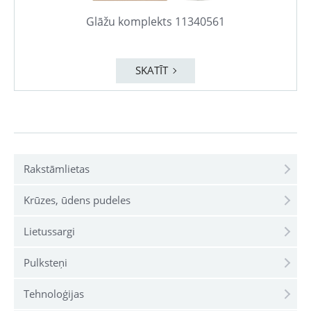
Glāžu komplekts 11340561
SKATĪT
Rakstāmlietas
Krūzes, ūdens pudeles
Lietussargi
Pulksteņi
Tehnoloģijas