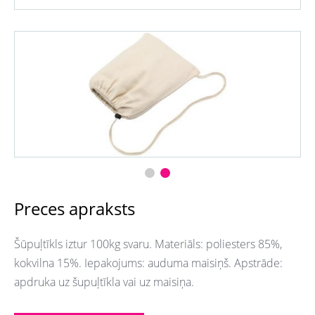
Preces apraksts
Šūpuļtīkls iztur 100kg svaru. Materiāls: poliesters 85%,
kokvilna 15%. Iepakojums: auduma maisiņš. Apstrāde:
apdruka uz šupuļtīkla vai uz maisiņa.