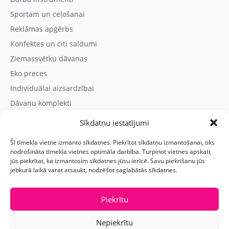
Sportam un ceļošanai
Reklāmas apģērbs
Konfektes un citi saldumi
Ziemassvētku dāvanas
Eko preces
Individuālai aizsardzībai
Dāvanu komplekti
Sīkdatņu iestatījumi
Kontaktinformācija
Šī tīmekļa vietne izmanto sīkdatnes. Piekrītot sīkdatņu izmantošanai, tiks
Prezentreklāmas aģentūra “PARIS”
nodrošināta tīmekļa vietnes optimāla darbība. Turpinot vietnes apskati,
jūs piekrītat, ka izmantosim sīkdatnes jūsu ierīcē. Savu piekrišanu jūs
Reģ.nr.: 40103625328
jebkurā laikā varat atsaukt, nodzēšot saglabātās sīkdatnes.
Tālr.:
(+371) 29118114
E-pasts:
paris@parisreklama.lv
Piekrītu
Nepiekrītu