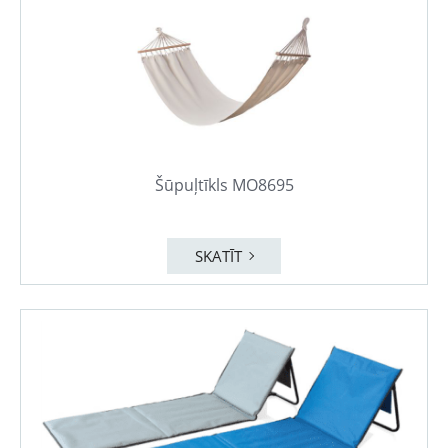
Šūpuļtīkls MO8695
SKATĪT