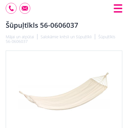
Šūpuļtīkls 56-0606037
Mājai un atpūtai
Salokāmie krēsli un šūpuļtīkli
Šūpuļtīkls
56-0606037