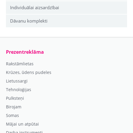
Individuālai aizsardzībai
Dāvanu komplekti
Prezentreklāma
Rakstāmlietas
Krūzes, ūdens pudeles
Lietussargi
Tehnoloģijas
Pulksteņi
Birojam
Somas
Mājai un atpūtai
Darba instrumenti