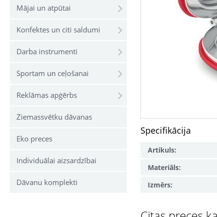
Mājai un atpūtai
Konfektes un citi saldumi
Darba instrumenti
Sportam un ceļošanai
Reklāmas apģērbs
Ziemassvētku dāvanas
Specifikācija
Eko preces
Artikuls:
Individuālai aizsardzībai
Materiāls:
Dāvanu komplekti
Izmērs:
Citas preces ka