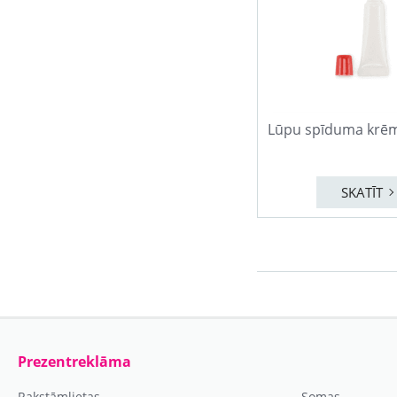
Lūpu spīduma krē
SKATĪT
Prezentreklāma
Rakstāmlietas
Somas