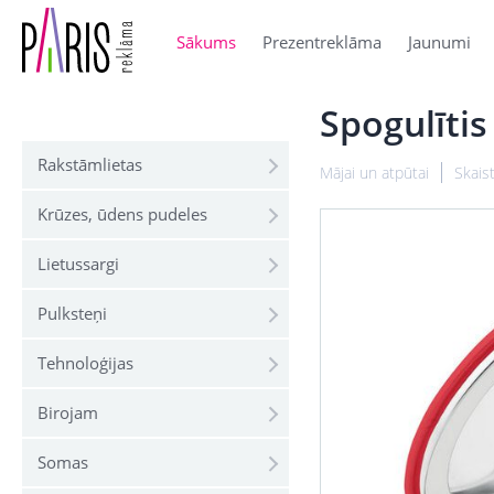
Sākums
Prezentreklāma
Jaunumi
Spogulīti
Rakstāmlietas
Mājai un atpūtai
Skais
Krūzes, ūdens pudeles
Lietussargi
Pulksteņi
Tehnoloģijas
Birojam
Somas