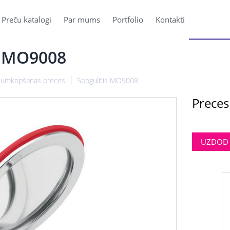
Preču katalogi
Par mums
Portfolio
Kontakti
s MO9008
tumkopšanas preces
Spogulītis MO9008
Preces
UZDOD 