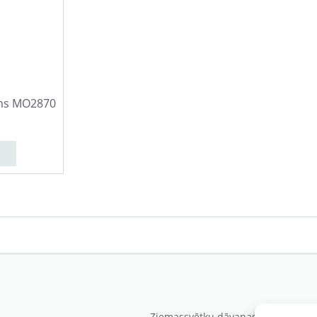
ms MO2870
Ziemassvētku dāvanas