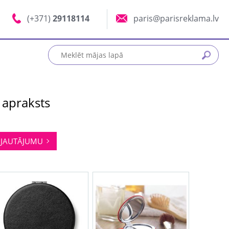
(+371)
29118114
paris@parisreklama.lv
 apraksts
JAUTĀJUMU