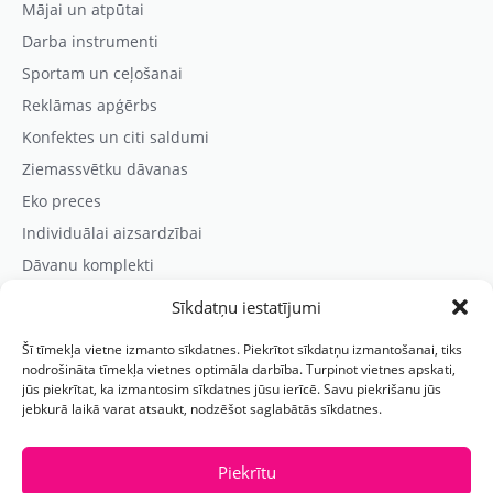
Mājai un atpūtai
Darba instrumenti
Sportam un ceļošanai
Reklāmas apģērbs
Konfektes un citi saldumi
Ziemassvētku dāvanas
Eko preces
Individuālai aizsardzībai
Dāvanu komplekti
Sīkdatņu iestatījumi
Kontaktinformācija
Šī tīmekļa vietne izmanto sīkdatnes. Piekrītot sīkdatņu izmantošanai, tiks
Prezentreklāmas aģentūra “PARIS”
nodrošināta tīmekļa vietnes optimāla darbība. Turpinot vietnes apskati,
jūs piekrītat, ka izmantosim sīkdatnes jūsu ierīcē. Savu piekrišanu jūs
Reģ.nr.: 40103625328
jebkurā laikā varat atsaukt, nodzēšot saglabātās sīkdatnes.
Tālr.:
(+371) 29118114
E-pasts:
paris@parisreklama.lv
Piekrītu