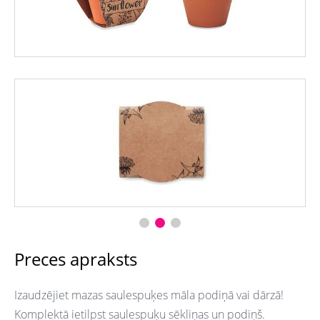
Preces apraksts
Izaudzējiet mazas saulespuķes māla podiņā vai dārzā!
Komplektā ietilpst saulespuķu sēkliņas un podiņš.