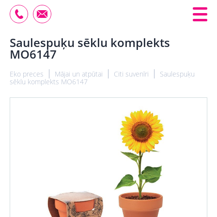
Saulespuķu sēklu komplekts
MO6147
Eko preces
Mājai un atpūtai
Citi suvenīri
Saulespuķu
sēklu komplekts MO6147