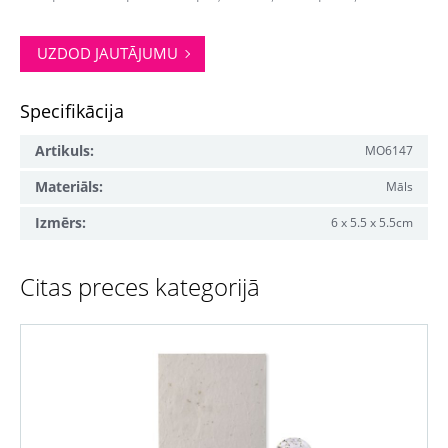
UZDOD JAUTĀJUMU
Specifikācija
Artikuls:
MO6147
Materiāls:
Māls
Izmērs:
6 x 5.5 x 5.5cm
Citas preces kategorijā