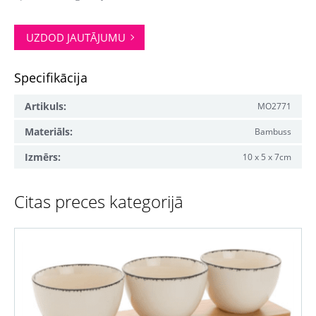
UZDOD JAUTĀJUMU
Specifikācija
Artikuls:
MO2771
Materiāls:
Bambuss
Izmērs:
10 x 5 x 7cm
Citas preces kategorijā