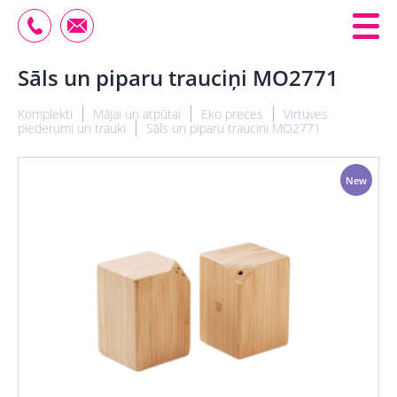
Sāls un piparu trauciņi MO2771
Komplekti
Mājai un atpūtai
Eko preces
Virtuves
piederumi un trauki
Sāls un piparu trauciņi MO2771
New