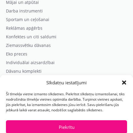
Mājai un atpūtai
Darba instrumenti
Sportam un ceļošanai
Reklāmas apģērbs
Konfektes un citi saldumi
Ziemassvētku dāvanas
Eko preces
Individuālai aizsardzībai
Dāvanu komplekti
Sīkdatņu iestatījumi
Kontaktinformācija
Šī tīmekļa vietne izmanto sīkdatnes. Piekrītot sīkdatņu izmantošanai, tiks
Prezentreklāmas aģentūra “PARIS”
nodrošināta tīmekļa vietnes optimāla darbība. Turpinot vietnes apskati,
jūs piekrītat, ka izmantosim sīkdatnes jūsu ierīcē. Savu piekrišanu jūs
Reģ.nr.: 40103625328
jebkurā laikā varat atsaukt, nodzēšot saglabātās sīkdatnes.
Tālr.:
(+371) 29118114
E-pasts:
paris@parisreklama.lv
Piekrītu