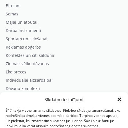
Birojam
Somas
Mājai un atpūtai
Darba instrumenti
Sportam un ceļošanai
Reklāmas apģērbs
Konfektes un citi saldumi
Ziemassvētku dāvanas
Eko preces
Individuālai aizsardzībai
Dāvanu komplekti
Sīkdatņu iestatījumi
Kontaktinformācija
Šī tīmekļa vietne izmanto sīkdatnes. Piekrītot sīkdatņu izmantošanai, tiks
Prezentreklāmas aģentūra “PARIS”
nodrošināta tīmekļa vietnes optimāla darbība. Turpinot vietnes apskati,
jūs piekrītat, ka izmantosim sīkdatnes jūsu ierīcē. Savu piekrišanu jūs
Reģ.nr.: 40103625328
jebkurā laikā varat atsaukt, nodzēšot saglabātās sīkdatnes.