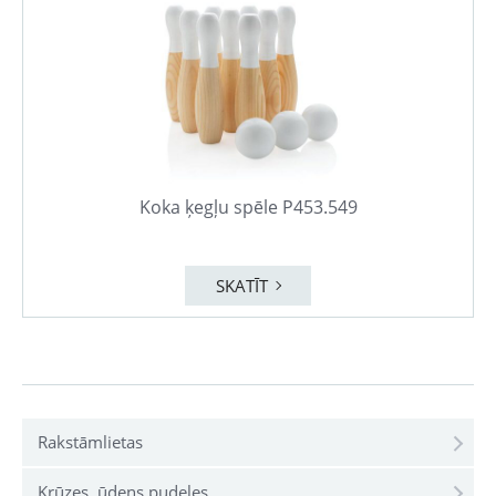
Koka ķegļu spēle P453.549
SKATĪT
Rakstāmlietas
Krūzes, ūdens pudeles