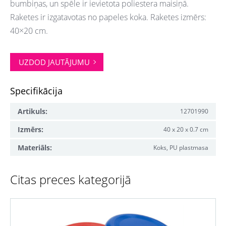
bumbiņas, un spēle ir ievietota poliestera maisiņā.
Raketes ir izgatavotas no papeles koka. Raketes izmērs:
40×20 cm.
UZDOD JAUTĀJUMU
Specifikācija
Artikuls:
12701990
Izmērs:
40 x 20 x 0.7 cm
Materiāls:
Koks, PU plastmasa
Citas preces kategorijā