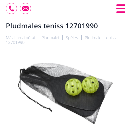
Pludmales teniss 12701990
Mājai un atpūtai
Pludmalei
Spēles
Pludmales teniss
12701990