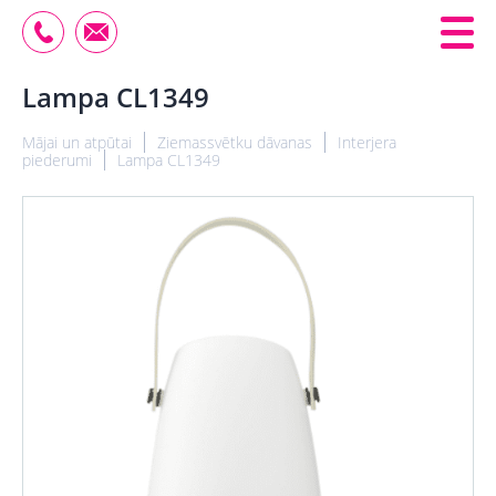
Lampa CL1349
Mājai un atpūtai
Ziemassvētku dāvanas
Interjera
piederumi
Lampa CL1349