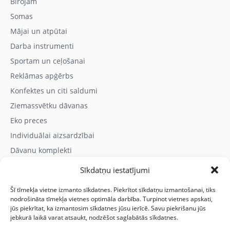
Birojam
Somas
Mājai un atpūtai
Darba instrumenti
Sportam un ceļošanai
Reklāmas apģērbs
Konfektes un citi saldumi
Ziemassvētku dāvanas
Eko preces
Individuālai aizsardzībai
Dāvanu komplekti
Sīkdatņu iestatījumi
Kontaktinformācija
Šī tīmekļa vietne izmanto sīkdatnes. Piekrītot sīkdatņu izmantošanai, tiks
Prezentreklāmas aģentūra “PARIS”
nodrošināta tīmekļa vietnes optimāla darbība. Turpinot vietnes apskati,
jūs piekrītat, ka izmantosim sīkdatnes jūsu ierīcē. Savu piekrišanu jūs
Reģ.nr.: 40103625328
jebkurā laikā varat atsaukt, nodzēšot saglabātās sīkdatnes.
Tālr.:
(+371) 29118114