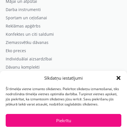
Mājai un atpūtai
Darba instrumenti
Sportam un ceļošanai
Reklāmas apģērbs
Konfektes un citi saldumi
Ziemassvētku dāvanas
Eko preces
Individuālai aizsardzībai
Dāvanu komplekti
Sīkdatņu iestatījumi
Kontaktinformācija
Šī tīmekļa vietne izmanto sīkdatnes. Piekrītot sīkdatņu izmantošanai, tiks
Prezentreklāmas aģentūra “PARIS”
nodrošināta tīmekļa vietnes optimāla darbība. Turpinot vietnes apskati,
jūs piekrītat, ka izmantosim sīkdatnes jūsu ierīcē. Savu piekrišanu jūs
Reģ.nr.: 40103625328
jebkurā laikā varat atsaukt, nodzēšot saglabātās sīkdatnes.
Tālr.:
(+371) 29118114
E-pasts:
paris@parisreklama.lv
Piekrītu