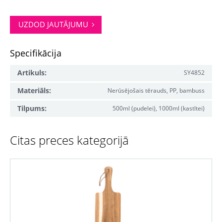
UZDOD JAUTĀJUMU
Specifikācija
Artikuls:
SY4852
Materiāls:
Nerūsējošais tērauds, PP, bambuss
Tilpums:
500ml (pudelei), 1000ml (kastītei)
Citas preces kategorijā