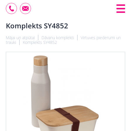
Komplekts SY4852
Mājai un atpūtai
Dāvanu komplekti
Virtuves piederumi un
trauki
Komplekts SY4852