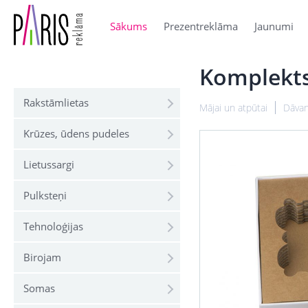
Sākums
Prezentreklāma
Jaunumi
Komplekts
Rakstāmlietas
Mājai un atpūtai
Dāvan
Krūzes, ūdens pudeles
Lietussargi
Pulksteņi
Tehnoloģijas
Birojam
Somas