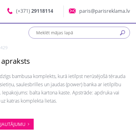
(+371)
29118114
paris@parisreklama.lv
2429
 apraksts
dzīgs bambusa komplekts, kurā ietilpst nerūsējošā tērauda
sietiņu, saulesbrilles un jaudas (power) banka ar ietilpību
Iepakojums: balta kartona kaste. Apstrāde: apdruka vai
uz katras komplekta lietas.
JAUTĀJUMU