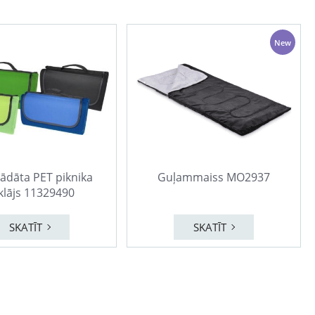
New
ādāta PET piknika
Guļammaiss MO2937
klājs 11329490
SKATĪT
SKATĪT