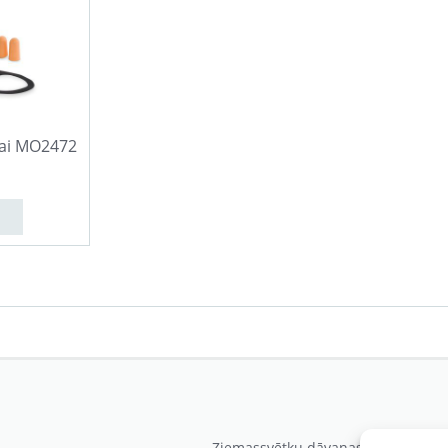
ai MO2472
Ziemassvētku dāvanas