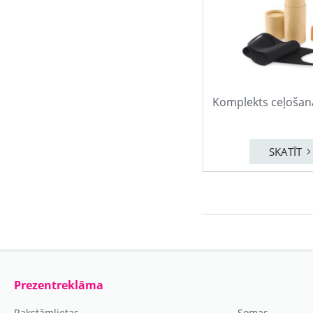
Komplekts ceļošan
SKATĪT
Prezentreklāma
Rakstāmlietas
Somas