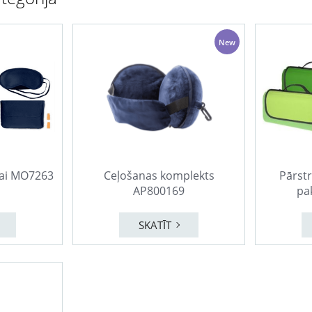
New
ai MO7263
Ceļošanas komplekts
Pārstr
AP800169
pa
SKATĪT