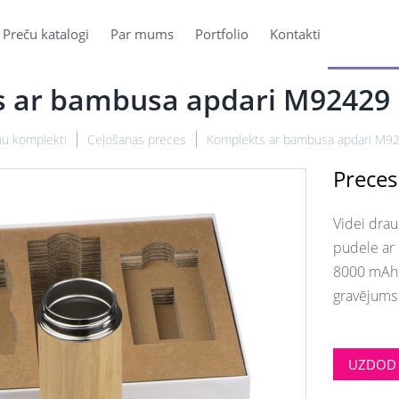
Preču katalogi
Par mums
Portfolio
Kontakti
 ar bambusa apdari M92429
u komplekti
Ceļošanas preces
Komplekts ar bambusa apdari M9
Preces
Videi drau
pudele ar 
8000 mAh. 
gravējums 
UZDOD 