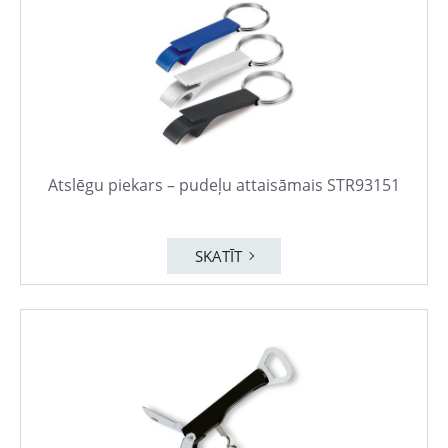
Atslēgu piekars – pudeļu attaisāmais STR93151
SKATĪT