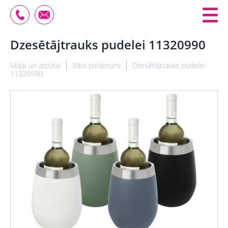
Dzesētājtrauks pudelei 11320990
Mājai un atpūtai
Bāra piederumi
Dzesētājtrauks pudelei
11320990