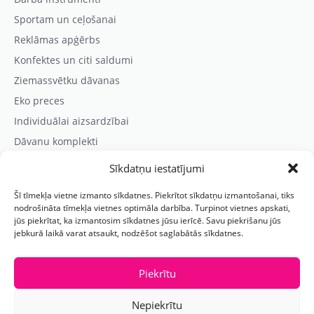
Sportam un ceļošanai
Reklāmas apģērbs
Konfektes un citi saldumi
Ziemassvētku dāvanas
Eko preces
Individuālai aizsardzībai
Dāvanu komplekti
Sīkdatņu iestatījumi
Kontaktinformācija
Šī tīmekļa vietne izmanto sīkdatnes. Piekrītot sīkdatņu izmantošanai, tiks
Prezentreklāmas aģentūra “PARIS”
nodrošināta tīmekļa vietnes optimāla darbība. Turpinot vietnes apskati,
jūs piekrītat, ka izmantosim sīkdatnes jūsu ierīcē. Savu piekrišanu jūs
Reģ.nr.: 40103625328
jebkurā laikā varat atsaukt, nodzēšot saglabātās sīkdatnes.
Tālr.:
(+371) 29118114
E-pasts:
paris@parisreklama.lv
Piekrītu
Nepiekrītu