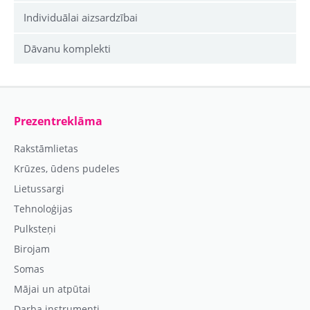
Individuālai aizsardzībai
Dāvanu komplekti
Prezentreklāma
Rakstāmlietas
Krūzes, ūdens pudeles
Lietussargi
Tehnoloģijas
Pulksteņi
Birojam
Somas
Mājai un atpūtai
Darba instrumenti