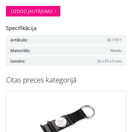
UZDOD JAUTĀJUMU
Specifikācija
Artikuls:
BL17911
Materiāls:
Metāls
Izmērs:
20 x 55 x 5 mm
Citas preces kategorijā