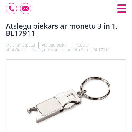
Atslēgu piekars ar monētu 3 in 1,
BL17911
Mājai un atpūtai
Atslēgu piekari
Pudeļu
attaisāmie
Atslēgu piekars ar monētu 3 in 1, BL17911