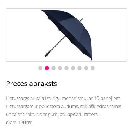
Preces apraksts
Lietussargs ar vēja izturīgu mehānismu, ar 10 paneļiem.
Lietussargam ir poliestera audums, stiklašķiedras rāmis
un taisns rokturis ar gumijotu apdari. Izmērs –
diam.130cm.