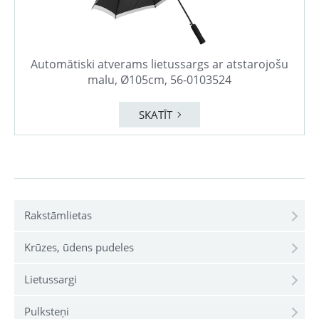
Automātiski atverams lietussargs ar atstarojošu
malu, Ø105cm, 56-0103524
SKATĪT
Rakstāmlietas
Krūzes, ūdens pudeles
Lietussargi
Pulksteņi