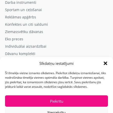
Darba instrumenti
Sportam un ceļošanai
Reklāmas apģērbs
Konfektes un citi saldumi
Ziemassvētku dāvanas
Eko preces
Individuālai aizsardzībai
Dāvanu komplekti
Sīkdatņu iestatījumi
Kontaktinformācija
Šī tīmekļa vietne izmanto sīkdatnes. Piekrītot sīkdatņu izmantošanai, tiks
Prezentreklāmas aģentūra “PARIS”
nodrošināta tīmekļa vietnes optimāla darbība. Turpinot vietnes apskati,
jūs piekrītat, ka izmantosim sīkdatnes jūsu ierīcē. Savu piekrišanu jūs
Reģ.nr.: 40103625328
jebkurā laikā varat atsaukt, nodzēšot saglabātās sīkdatnes.
Tālr.:
(+371) 29118114
E-pasts:
paris@parisreklama.lv
Piekrītu
Nepiekrītu