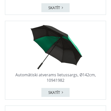
SKATĪT
Automātiski atverams lietussargs, Ø142cm,
10941982
SKATĪT