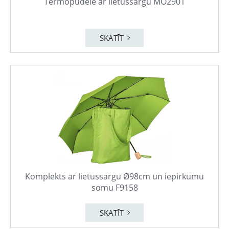
Termopudele ar lietussargu MO2901
SKATĪT
Komplekts ar lietussargu Ø98cm un iepirkumu
somu F9158
SKATĪT