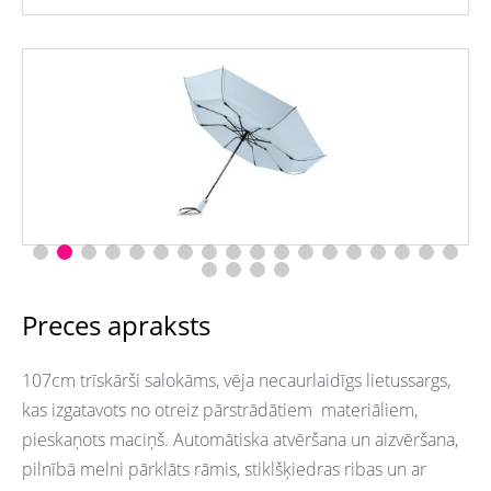
Preces apraksts
107cm trīskārši salokāms, vēja necaurlaidīgs lietussargs,
kas izgatavots no otreiz pārstrādātiem materiāliem,
pieskaņots maciņš. Automātiska atvēršana un aizvēršana,
pilnībā melni pārklāts rāmis, stiklšķiedras ribas un ar