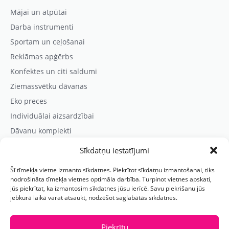
Mājai un atpūtai
Darba instrumenti
Sportam un ceļošanai
Reklāmas apģērbs
Konfektes un citi saldumi
Ziemassvētku dāvanas
Eko preces
Individuālai aizsardzībai
Dāvanu komplekti
Sīkdatņu iestatījumi
Kontaktinformācija
Šī tīmekļa vietne izmanto sīkdatnes. Piekrītot sīkdatņu izmantošanai, tiks
Prezentreklāmas aģentūra “PARIS”
nodrošināta tīmekļa vietnes optimāla darbība. Turpinot vietnes apskati,
jūs piekrītat, ka izmantosim sīkdatnes jūsu ierīcē. Savu piekrišanu jūs
Reģ.nr.: 40103625328
jebkurā laikā varat atsaukt, nodzēšot saglabātās sīkdatnes.
Tālr.:
(+371) 29118114
E-pasts:
paris@parisreklama.lv
Piekrītu