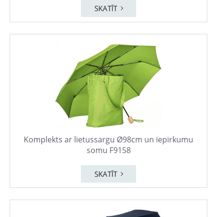
SKATĪT
Komplekts ar lietussargu Ø98cm un iepirkumu
somu F9158
SKATĪT