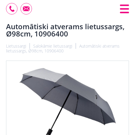
Automātiski atverams lietussargs,
Ø98cm, 10906400
Lietussargi
Salokāmie lietussargi
Automātiski atverams
lietussargs, Ø98cm, 10906400