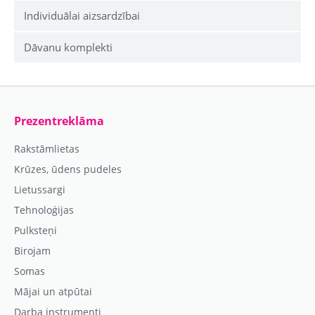
Individuālai aizsardzībai
Dāvanu komplekti
Prezentreklāma
Rakstāmlietas
Krūzes, ūdens pudeles
Lietussargi
Tehnoloģijas
Pulksteņi
Birojam
Somas
Mājai un atpūtai
Darba instrumenti