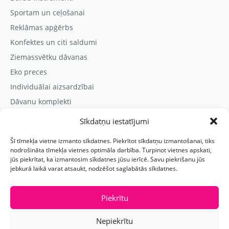
Sportam un ceļošanai
Reklāmas apģērbs
Konfektes un citi saldumi
Ziemassvētku dāvanas
Eko preces
Individuālai aizsardzībai
Dāvanu komplekti
Sīkdatņu iestatījumi
Kontaktinformācija
Šī tīmekļa vietne izmanto sīkdatnes. Piekrītot sīkdatņu izmantošanai, tiks
Prezentreklāmas aģentūra “PARIS”
nodrošināta tīmekļa vietnes optimāla darbība. Turpinot vietnes apskati,
jūs piekrītat, ka izmantosim sīkdatnes jūsu ierīcē. Savu piekrišanu jūs
Reģ.nr.: 40103625328
jebkurā laikā varat atsaukt, nodzēšot saglabātās sīkdatnes.
Tālr.:
(+371) 29118114
E-pasts:
paris@parisreklama.lv
Piekrītu
Nepiekrītu