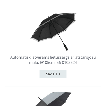
Automātiski atverams lietussargs ar atstarojošu
malu, Ø105cm, 56-0103524
SKATĪT