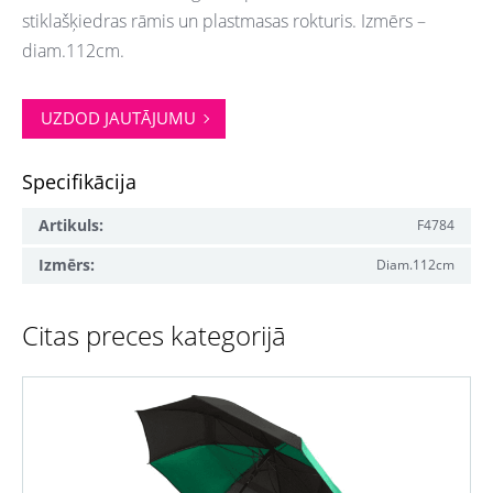
stiklašķiedras rāmis un plastmasas rokturis. Izmērs –
diam.112cm.
UZDOD JAUTĀJUMU
Specifikācija
Artikuls:
F4784
Izmērs:
Diam.112cm
Citas preces kategorijā