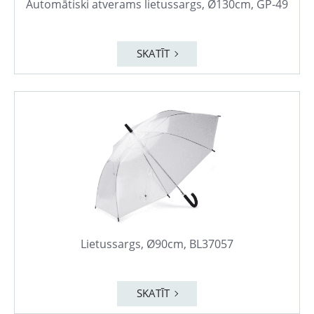
Automātiski atverams lietussargs, Ø130cm, GP-49
SKATĪT
Lietussargs, Ø90cm, BL37057
SKATĪT