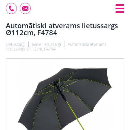
Automātiski atverams lietussargs
Ø112cm, F4784
Lietussargi
Garie lietussargi
Automātiski atverams
lietussargs Ø112cm, F4784