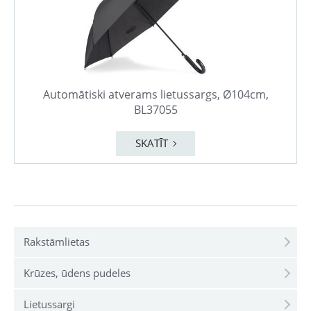
Automātiski atverams lietussargs, Ø104cm,
BL37055
SKATĪT
Rakstāmlietas
Krūzes, ūdens pudeles
Lietussargi