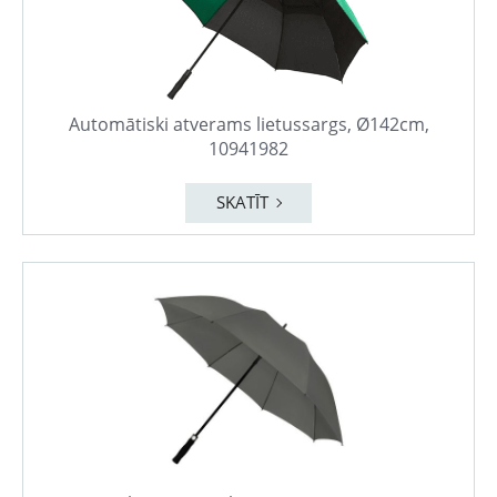
Automātiski atverams lietussargs, Ø142cm,
10941982
SKATĪT