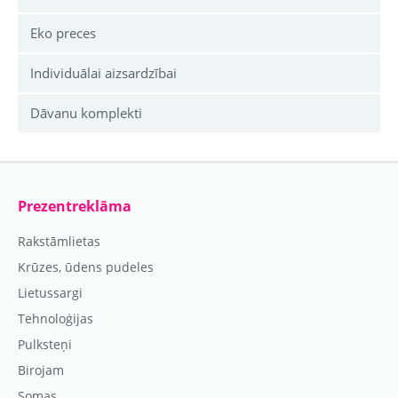
Eko preces
Individuālai aizsardzībai
Dāvanu komplekti
Prezentreklāma
Rakstāmlietas
Krūzes, ūdens pudeles
Lietussargi
Tehnoloģijas
Pulksteņi
Birojam
Somas