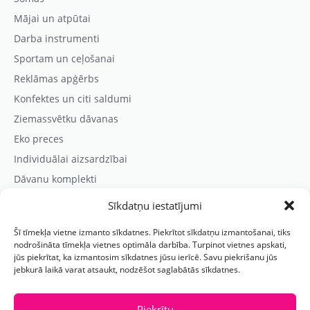
Mājai un atpūtai
Darba instrumenti
Sportam un ceļošanai
Reklāmas apģērbs
Konfektes un citi saldumi
Ziemassvētku dāvanas
Eko preces
Individuālai aizsardzībai
Dāvanu komplekti
Sīkdatņu iestatījumi
Kontaktinformācija
Šī tīmekļa vietne izmanto sīkdatnes. Piekrītot sīkdatņu izmantošanai, tiks
Prezentreklāmas aģentūra “PARIS”
nodrošināta tīmekļa vietnes optimāla darbība. Turpinot vietnes apskati,
jūs piekrītat, ka izmantosim sīkdatnes jūsu ierīcē. Savu piekrišanu jūs
Reģ.nr.: 40103625328
jebkurā laikā varat atsaukt, nodzēšot saglabātās sīkdatnes.
Tālr.:
(+371) 29118114
E-pasts:
paris@parisreklama.lv
Piekrītu