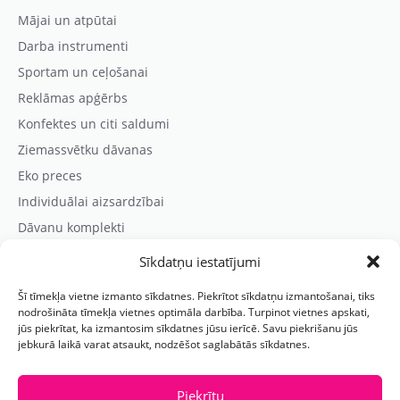
Mājai un atpūtai
Darba instrumenti
Sportam un ceļošanai
Reklāmas apģērbs
Konfektes un citi saldumi
Ziemassvētku dāvanas
Eko preces
Individuālai aizsardzībai
Dāvanu komplekti
Sīkdatņu iestatījumi
Kontaktinformācija
Šī tīmekļa vietne izmanto sīkdatnes. Piekrītot sīkdatņu izmantošanai, tiks
Prezentreklāmas aģentūra “PARIS”
nodrošināta tīmekļa vietnes optimāla darbība. Turpinot vietnes apskati,
jūs piekrītat, ka izmantosim sīkdatnes jūsu ierīcē. Savu piekrišanu jūs
Reģ.nr.: 40103625328
jebkurā laikā varat atsaukt, nodzēšot saglabātās sīkdatnes.
Tālr.:
(+371) 29118114
E-pasts:
paris@parisreklama.lv
Piekrītu