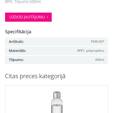
BPA. Tilpums 600ml.
UZDOD JAUTĀJUMU
Specifikācija
Artikuls:
P436.007
Materiāls:
RPET, polipropilēns
Tilpums:
600ml
Citas preces kategorijā