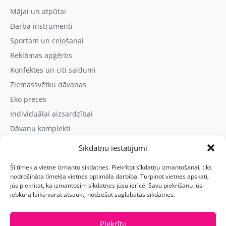
Mājai un atpūtai
Darba instrumenti
Sportam un ceļošanai
Reklāmas apģērbs
Konfektes un citi saldumi
Ziemassvētku dāvanas
Eko preces
Individuālai aizsardzībai
Dāvanu komplekti
Sīkdatņu iestatījumi
Kontaktinformācija
Šī tīmekļa vietne izmanto sīkdatnes. Piekrītot sīkdatņu izmantošanai, tiks
Prezentreklāmas aģentūra “PARIS”
nodrošināta tīmekļa vietnes optimāla darbība. Turpinot vietnes apskati,
jūs piekrītat, ka izmantosim sīkdatnes jūsu ierīcē. Savu piekrišanu jūs
Reģ.nr.: 40103625328
jebkurā laikā varat atsaukt, nodzēšot saglabātās sīkdatnes.
Tālr.:
(+371) 29118114
E-pasts:
paris@parisreklama.lv
Piekrītu