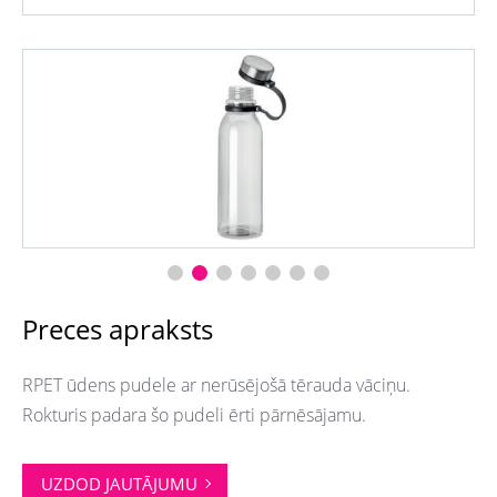
Preces apraksts
RPET ūdens pudele ar nerūsējošā tērauda vāciņu.
Rokturis padara šo pudeli ērti pārnēsājamu.
UZDOD JAUTĀJUMU