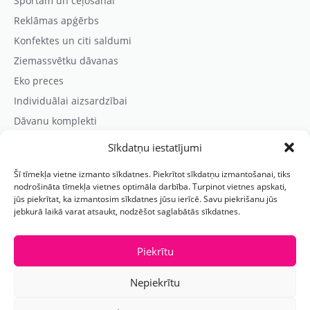
Sportam un ceļošanai
Reklāmas apģērbs
Konfektes un citi saldumi
Ziemassvētku dāvanas
Eko preces
Individuālai aizsardzībai
Dāvanu komplekti
Sīkdatņu iestatījumi
Kontaktinformācija
Šī tīmekļa vietne izmanto sīkdatnes. Piekrītot sīkdatņu izmantošanai, tiks
Prezentreklāmas aģentūra “PARIS”
nodrošināta tīmekļa vietnes optimāla darbība. Turpinot vietnes apskati,
jūs piekrītat, ka izmantosim sīkdatnes jūsu ierīcē. Savu piekrišanu jūs
Reģ.nr.: 40103625328
jebkurā laikā varat atsaukt, nodzēšot saglabātās sīkdatnes.
Tālr.:
(+371) 29118114
E-pasts:
paris@parisreklama.lv
Piekrītu
Nepiekrītu