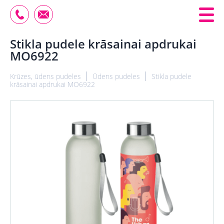
Stikla pudele krāsainai apdrukai
MO6922
Krūzes, ūdens pudeles
Ūdens pudeles
Stikla pudele
krāsainai apdrukai MO6922