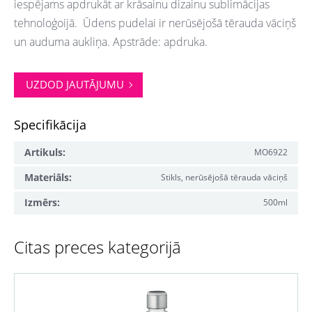
iespējams apdrukāt ar krāsainu dizainu sublimācijas
tehnoloģoijā. Ūdens pudelai ir nerūsējošā tērauda vāciņš
un auduma aukliņa. Apstrāde: apdruka.
UZDOD JAUTĀJUMU
Specifikācija
Artikuls:
MO6922
Materiāls:
Stikls, nerūsējošā tērauda vāciņš
Izmērs:
500ml
Citas preces kategorijā