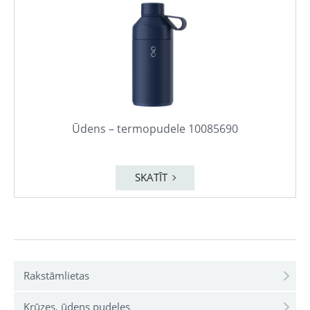
Ūdens – termopudele 10085690
SKATĪT
Rakstāmlietas
Krūzes, ūdens pudeles