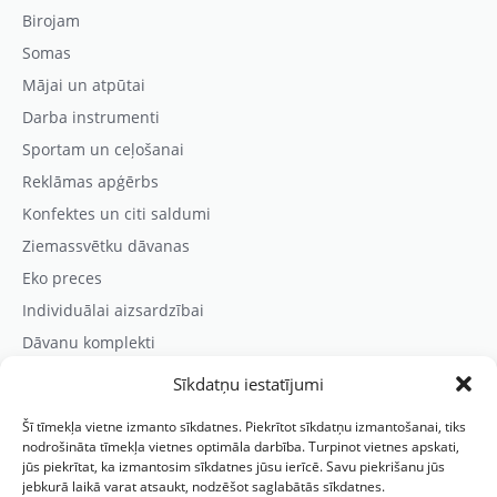
Birojam
Somas
Mājai un atpūtai
Darba instrumenti
Sportam un ceļošanai
Reklāmas apģērbs
Konfektes un citi saldumi
Ziemassvētku dāvanas
Eko preces
Individuālai aizsardzībai
Dāvanu komplekti
Sīkdatņu iestatījumi
Kontaktinformācija
Šī tīmekļa vietne izmanto sīkdatnes. Piekrītot sīkdatņu izmantošanai, tiks
Prezentreklāmas aģentūra “PARIS”
nodrošināta tīmekļa vietnes optimāla darbība. Turpinot vietnes apskati,
jūs piekrītat, ka izmantosim sīkdatnes jūsu ierīcē. Savu piekrišanu jūs
Reģ.nr.: 40103625328
jebkurā laikā varat atsaukt, nodzēšot saglabātās sīkdatnes.