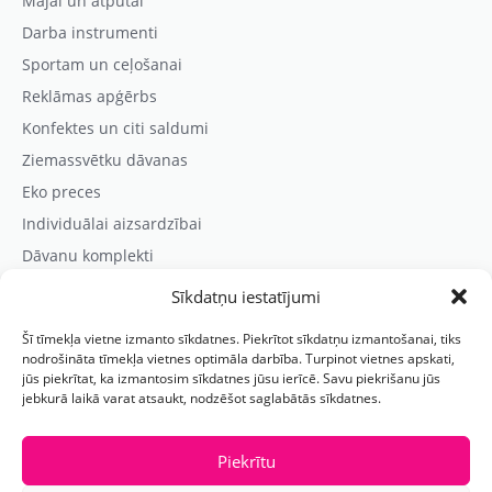
Mājai un atpūtai
Darba instrumenti
Sportam un ceļošanai
Reklāmas apģērbs
Konfektes un citi saldumi
Ziemassvētku dāvanas
Eko preces
Individuālai aizsardzībai
Dāvanu komplekti
Sīkdatņu iestatījumi
Kontaktinformācija
Šī tīmekļa vietne izmanto sīkdatnes. Piekrītot sīkdatņu izmantošanai, tiks
Prezentreklāmas aģentūra “PARIS”
nodrošināta tīmekļa vietnes optimāla darbība. Turpinot vietnes apskati,
jūs piekrītat, ka izmantosim sīkdatnes jūsu ierīcē. Savu piekrišanu jūs
Reģ.nr.: 40103625328
jebkurā laikā varat atsaukt, nodzēšot saglabātās sīkdatnes.
Tālr.:
(+371) 29118114
E-pasts:
paris@parisreklama.lv
Piekrītu