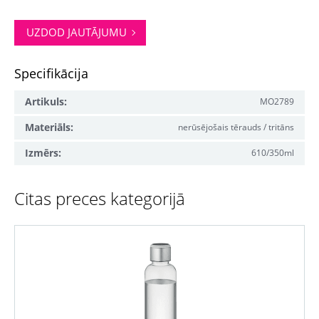
UZDOD JAUTĀJUMU
Specifikācija
Artikuls:
MO2789
Materiāls:
nerūsējošais tērauds / tritāns
Izmērs:
610/350ml
Citas preces kategorijā