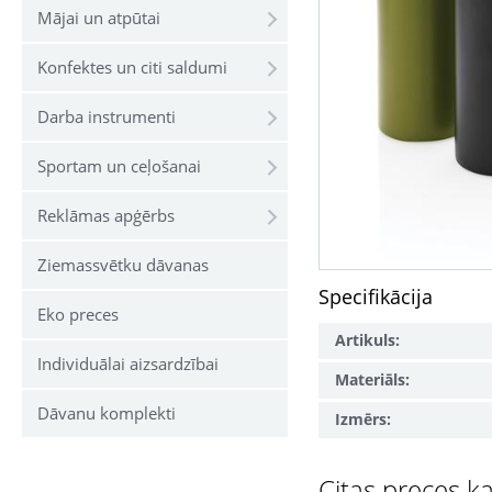
Mājai un atpūtai
Konfektes un citi saldumi
Darba instrumenti
Sportam un ceļošanai
Reklāmas apģērbs
Ziemassvētku dāvanas
Specifikācija
Eko preces
Artikuls:
Individuālai aizsardzībai
Materiāls:
Dāvanu komplekti
Izmērs:
Citas preces ka