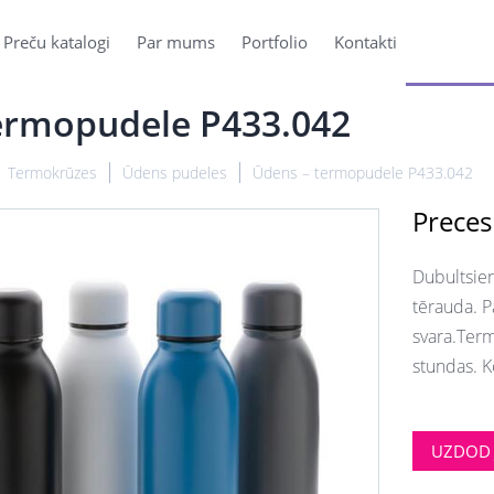
Preču katalogi
Par mums
Portfolio
Kontakti
ermopudele P433.042
Termokrūzes
Ūdens pudeles
Ūdens – termopudele P433.042
Preces
Dubultsien
tērauda. P
svara.Term
stundas. Ko
UZDOD 