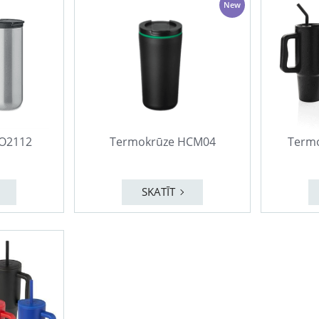
New
O2112
Termokrūze HCM04
Termo
SKATĪT