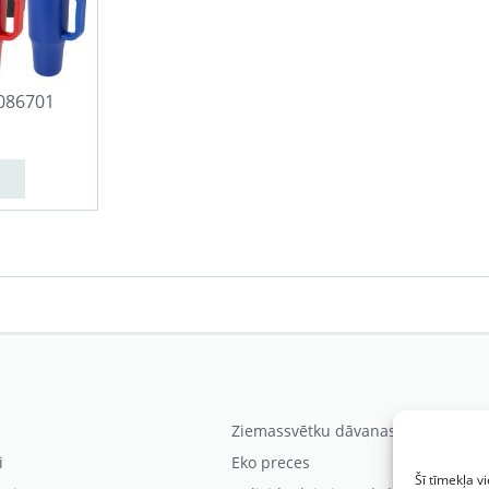
086701
Ziemassvētku dāvanas
i
Eko preces
Šī tīmekļa v