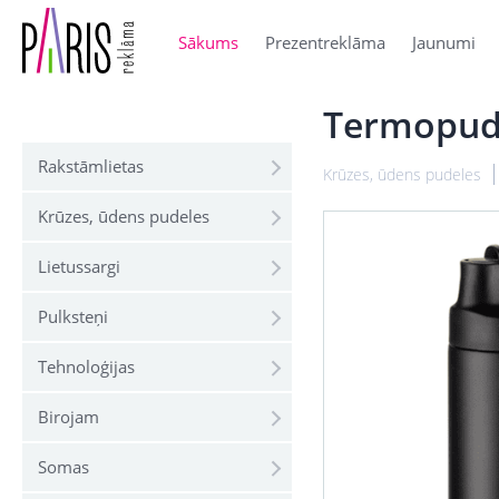
Sākums
Prezentreklāma
Jaunumi
Termopude
Rakstāmlietas
Krūzes, ūdens pudeles
Krūzes, ūdens pudeles
Lietussargi
Pulksteņi
Tehnoloģijas
Birojam
Somas