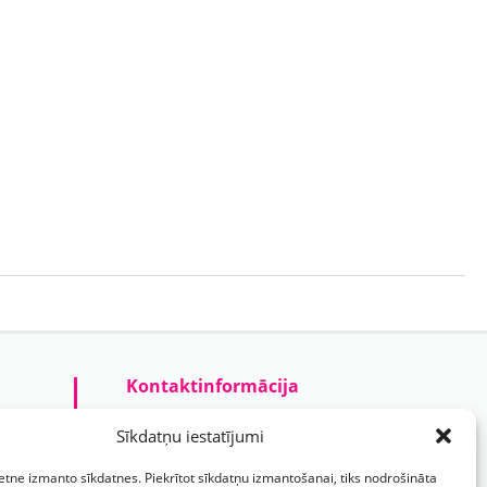
Kontaktinformācija
Prezentreklāmas aģentūra “PARIS”
Sīkdatņu iestatījumi
Reģ.nr.: 40103625328
ietne izmanto sīkdatnes. Piekrītot sīkdatņu izmantošanai, tiks nodrošināta