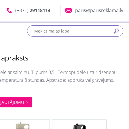
(+371)
29118114
paris@parisreklama.lv
 apraksts
le ar salmiņu. Tilpums 0,5l. Termopudele uztur dzērienu
emperatūrā 8 stundas. Apstrāde: apdruka vai gravējums.
JAUTĀJUMU