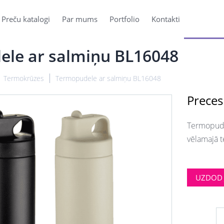
Preču katalogi
Par mums
Portfolio
Kontakti
le ar salmiņu BL16048
Termokrūzes
Termopudele ar salmiņu BL16048
Preces
Termopude
vēlamajā t
UZDOD 